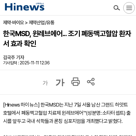
제약·바이오 > 제약산업/유통
한국MSD, 윈레브에어... 조기 폐동맥고혈압 환자
서 효과 확인
김국주 기자
기사입력 : 2025-11-11 12:36
가
가
[Hinews 하이뉴스] 한국MSD는 지난 7일 서울 남산 그랜드 하얏트
호텔에서 폐동맥고혈압 치료제 윈레브에어™(성분명: 소타터셉트) 출
시를 앞두고 국내 석학들과 론칭 심포지엄을 개최했다고 밝혔다.