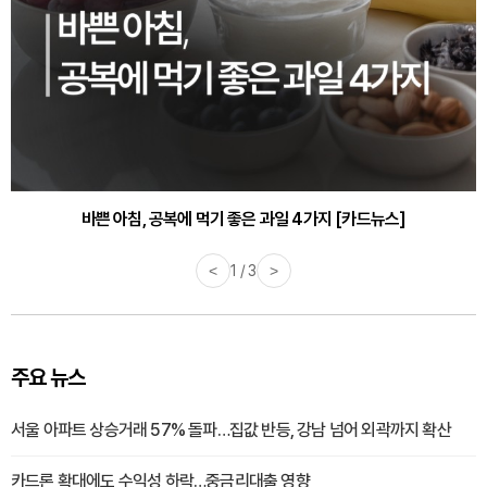
30대부터 유병률 2배...여자에게 꼭 필요한 검사는? [카드뉴스]
바쁜 아침, 공복에 먹기 좋은 과일 4가지 [카드뉴스]
<
1 / 3
>
주요 뉴스
서울 아파트 상승거래 57% 돌파…집값 반등, 강남 넘어 외곽까지 확산
카드론 확대에도 수익성 하락…중금리대출 영향