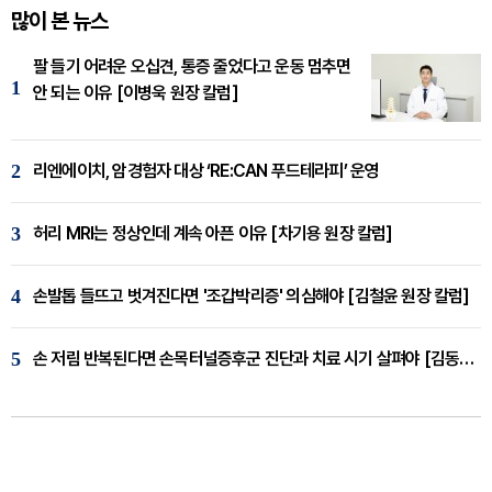
많이 본 뉴스
팔 들기 어려운 오십견, 통증 줄었다고 운동 멈추면
1
안 되는 이유 [이병욱 원장 칼럼]
2
리엔에이치, 암경험자 대상 ‘RE:CAN 푸드테라피’ 운영
3
허리 MRI는 정상인데 계속 아픈 이유 [차기용 원장 칼럼]
4
손발톱 들뜨고 벗겨진다면 '조갑박리증' 의심해야 [김철윤 원장 칼럼]
5
손 저림 반복된다면 손목터널증후군 진단과 치료 시기 살펴야 [김동현 원장 칼럼]