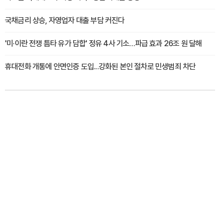
국채금리 상승, 자영업자 대출 부담 커진다
'미·이란 전쟁 틈타 유가 담합' 정유 4사 기소…파급 효과 26조 원 달해
휴대전화 개통에 안면인증 도입...강화된 본인 절차로 민생범죄 차단