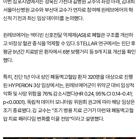
이번 심포지엄에서는 정욱진 가천대 길병원 교수의 좌정 아래, 김대희
서울아산병원 교수와 부산대 교수가 연자로 참여해 윈레브에어의 혁
신적 기전과 최신 임상 데이터를 논의했다.
윈레브에어는 액티빈 신호전달 억제제(ASI)로 폐혈관 구조를 개선하
고 비정상 혈관 증식을 억제할 수 있다. STELLAR 연구에서는 진단 후
평균 9년간 치료받은 환자에서 6분 보행거리 등 9개 지표 개선을 확인
했다.
특히, 진단 1년 이내 성인 폐동맥고혈압 환자 320명을 대상으로 진행
된 HYPERION 3상 임상에서는, 윈레브에어군이 위약군 대비 임상적
악화 및 사망 위험을 76% 감소시켰다(HR 0.24, 95% CI 0.14–0.41;
p<0.0001). 독립적 데이터 모니터링 위원회 권고에 따라 해당 임상은
조기 종료됐다. 김 교수는 “조기 병용 치료 근거가 마련돼 폐동맥고혈
압 치료 패러다임 변화를 이끌 전망”이라고 설명했다.