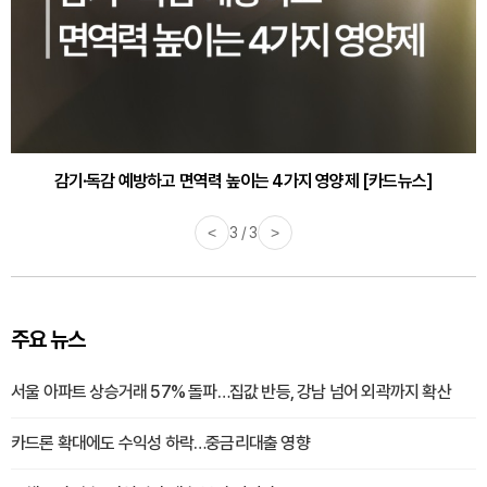
바쁜 아침, 공복에 먹기 좋은 과일 4가지 [카드뉴스]
<
1 / 3
>
주요 뉴스
서울 아파트 상승거래 57% 돌파…집값 반등, 강남 넘어 외곽까지 확산
카드론 확대에도 수익성 하락…중금리대출 영향