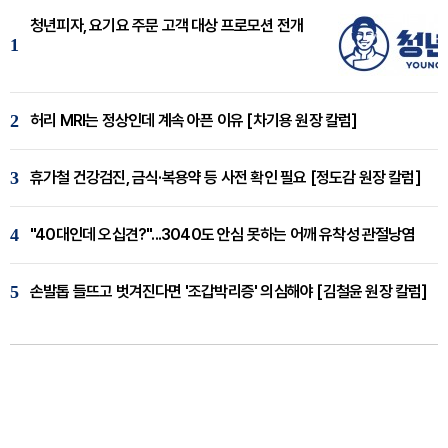
청년피자, 요기요 주문 고객 대상 프로모션 전개
1
2
허리 MRI는 정상인데 계속 아픈 이유 [차기용 원장 칼럼]
3
휴가철 건강검진, 금식·복용약 등 사전 확인 필요 [정도감 원장 칼럼]
4
"40대인데 오십견?"...3040도 안심 못하는 어깨 유착성 관절낭염
5
손발톱 들뜨고 벗겨진다면 '조갑박리증' 의심해야 [김철윤 원장 칼럼]