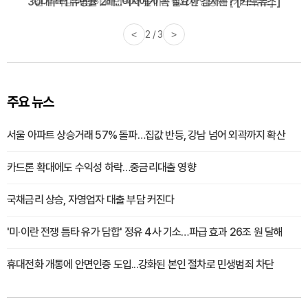
감기·독감 예방하고 면역력 높이는 4가지 영양제 [카드뉴스]
<
3 / 3
>
주요 뉴스
서울 아파트 상승거래 57% 돌파…집값 반등, 강남 넘어 외곽까지 확산
카드론 확대에도 수익성 하락…중금리대출 영향
국채금리 상승, 자영업자 대출 부담 커진다
'미·이란 전쟁 틈타 유가 담합' 정유 4사 기소…파급 효과 26조 원 달해
휴대전화 개통에 안면인증 도입...강화된 본인 절차로 민생범죄 차단