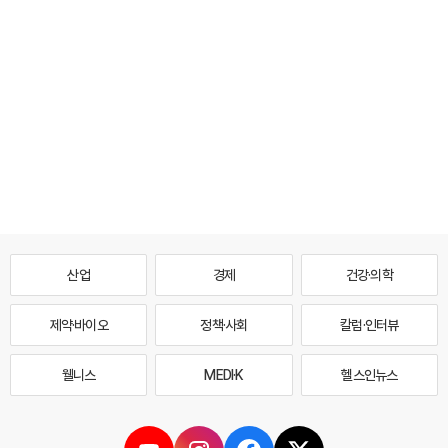
산업
경제
건강·의학
제약·바이오
정책·사회
칼럼·인터뷰
웰니스
MEDI·K
헬스인뉴스