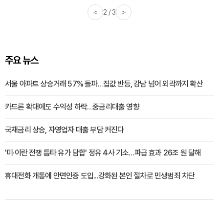
<
2 / 3
>
주요 뉴스
서울 아파트 상승거래 57% 돌파…집값 반등, 강남 넘어 외곽까지 확산
카드론 확대에도 수익성 하락…중금리대출 영향
국채금리 상승, 자영업자 대출 부담 커진다
'미·이란 전쟁 틈타 유가 담합' 정유 4사 기소…파급 효과 26조 원 달해
휴대전화 개통에 안면인증 도입...강화된 본인 절차로 민생범죄 차단