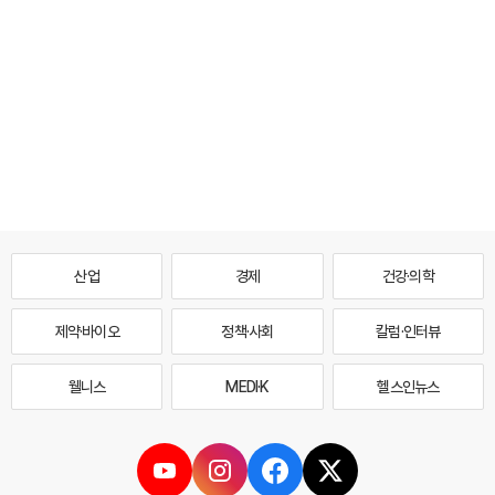
산업
경제
건강·의학
제약·바이오
정책·사회
칼럼·인터뷰
웰니스
MEDI·K
헬스인뉴스