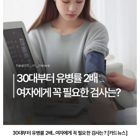
30대부터 유병률 2배...여자에게 꼭 필요한 검사는? [카드뉴스]
감기·독감 예방하고 면역력 높이는 4가지 영양제 [카드뉴스]