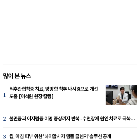
많이 본 뉴스
척추관협착증 치료, 양방향 척추 내시경으로 개선
1
도움 [이석원 원장 칼럼]
2
불면증과 어지럼증·이명 증상까지 반복...수면장애 원인 치료로 극복해야
3
킵, 아침 피부 위한 '하이알차저 앰플 클렌저' 솔루션 공개