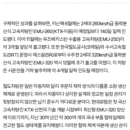
구체적인 성과를 살펴보면, 지난해 6월에는 2세대 260km/h급 동력분
산식 고속차량인 EMU-260(KTX-이음)이 예정일보다 140일 일찍 인
도됐다. 이어 11월에는 우즈베키스탄 수출용 고속차량(EMU-250)이
약 3개월 앞당겨 출고됐다. 또한 한국철도공사(코레일)와 수서고속철
도(SRT) 운영사 에스알(SR)로부터 수주한 2세대 320km/h급 동력분
산식 고속차량인 EMU-320 역시 12월에 조기 출고를 마쳤다. 이 차량
은 시운전을 거쳐 발주처에 약 4개월 일찍 인도될 예정이다.
철도차량은 일반 자동차와 달리 주문자 제작 방식의 다품종 소량 생산
체제로 운영된다. 따라서 차종마다 상이한 설계와 정교한 일정 관리가
뒷받침되지 않으면 납기 준수가 까다로운 분야다. 현대로템은 첫 국산
고속차량인 KTX-산천의 기술 개발 시점부터 최신형 EMU-320 양산
에 이르기까지, 지난 30여 년간 약 300여 개의 국내 부품 협력업체와
견고한 철도 생태계를 유지해왔다. 이러한 협력 체계 덕분에 생산 관리