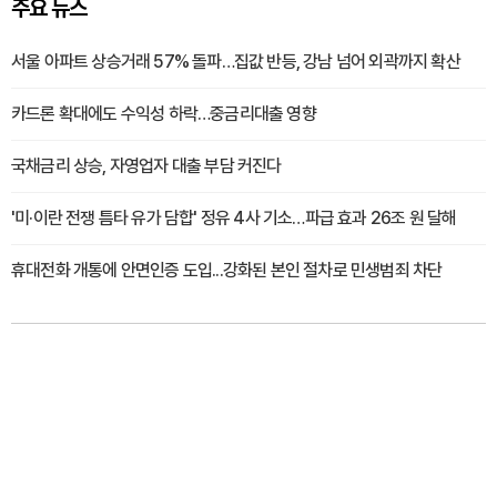
주요 뉴스
서울 아파트 상승거래 57% 돌파…집값 반등, 강남 넘어 외곽까지 확산
카드론 확대에도 수익성 하락…중금리대출 영향
국채금리 상승, 자영업자 대출 부담 커진다
'미·이란 전쟁 틈타 유가 담합' 정유 4사 기소…파급 효과 26조 원 달해
휴대전화 개통에 안면인증 도입...강화된 본인 절차로 민생범죄 차단