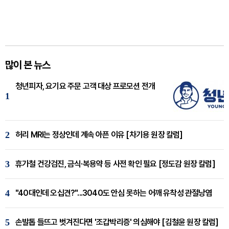
많이 본 뉴스
청년피자, 요기요 주문 고객 대상 프로모션 전개
1
2
허리 MRI는 정상인데 계속 아픈 이유 [차기용 원장 칼럼]
3
휴가철 건강검진, 금식·복용약 등 사전 확인 필요 [정도감 원장 칼럼]
4
"40대인데 오십견?"...3040도 안심 못하는 어깨 유착성 관절낭염
5
손발톱 들뜨고 벗겨진다면 '조갑박리증' 의심해야 [김철윤 원장 칼럼]