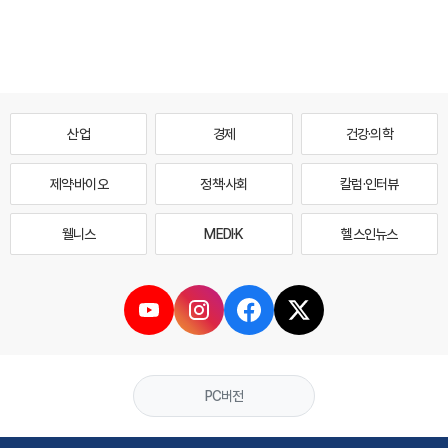
산업
경제
건강·의학
제약·바이오
정책·사회
칼럼·인터뷰
웰니스
MEDI·K
헬스인뉴스
PC버전