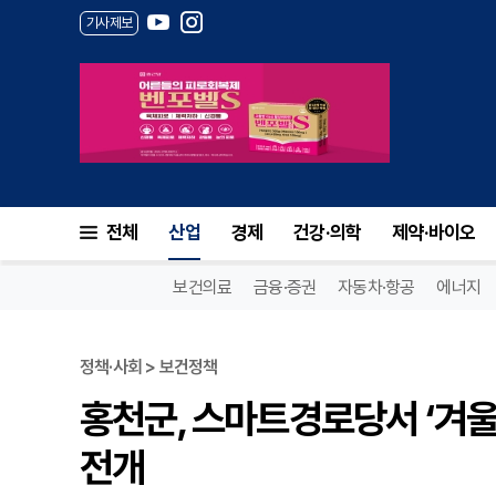
기사제보
전체
산업
경제
건강·의학
제약·바이오
보건의료
금융·증권
자동차·항공
에너지
정책·사회 > 보건정책
홍천군, 스마트경로당서 ‘겨울
전개