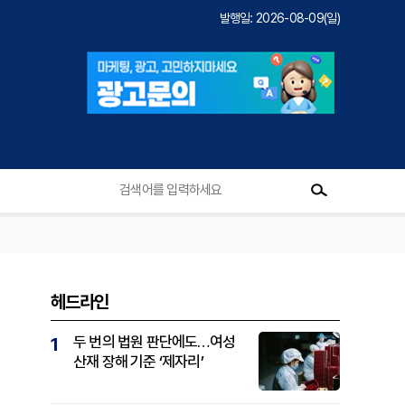
발행일: 2026-08-09(일)
헤드라인
두 번의 법원 판단에도…여성
1
산재 장해 기준 ‘제자리’