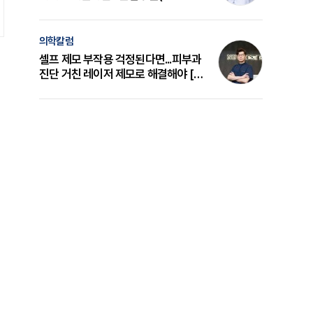
의 원리와 선택 기준 [길건 원장 칼럼]
의학칼럼
셀프 제모 부작용 걱정된다면...피부과
진단 거친 레이저 제모로 해결해야 [변
준석 원장 칼럼]