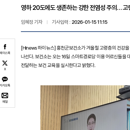
영하 20도에도 생존하는 강한 전염성 주의… 고
임혜정 기자
기사입력 :
2026-01-15 11:15
[Hinews 하이뉴스] 홍천군보건소가 겨울철 고령층의 건강
페이스북
나선다. 보건소는 오는 16일 스마트경로당 이용 어르신들을
전달하는 보건 교육을 실시한다고 밝혔다.
X
카카오톡
메일