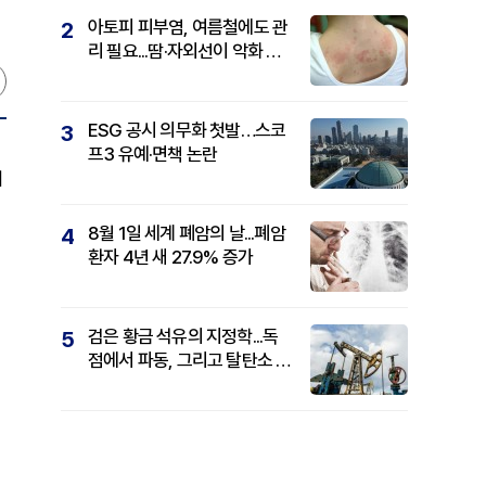
아토피 피부염, 여름철에도 관
2
리 필요...땀·자외선이 악화 요
인
ESG 공시 의무화 첫발…스코
3
프3 유예·면책 논란
해
8월 1일 세계 폐암의 날...폐암
4
환자 4년 새 27.9% 증가
검은 황금 석유의 지정학...독
5
점에서 파동, 그리고 탈탄소 패
권까지