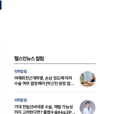
헬스인뉴스 칼럼
의학칼럼
어깨회전근개파열, 손상 정도에 따라
수술 여부 결정해야 [박근민 원장 칼
럼]
의학칼럼
거대 전립선비대증 수술, 재발 가능성
까지 고려한다면? 홀렙수술(HoLEP)