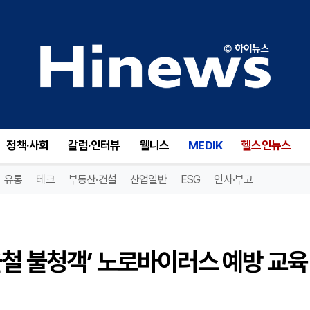
홍천군, 스마트경로당서 ‘겨울철 불청객’ 노로바이러스 예방 교육 전개
정책·사회
칼럼·인터뷰
웰니스
MEDIK
헬스인뉴스
유통
테크
부동산·건설
산업일반
ESG
인사·부고
철 불청객’ 노로바이러스 예방 교육