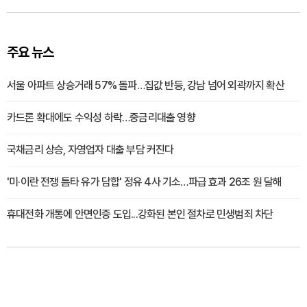
주요 뉴스
서울 아파트 상승거래 57% 돌파…집값 반등, 강남 넘어 외곽까지 확산
카드론 확대에도 수익성 하락…중금리대출 영향
국채금리 상승, 자영업자 대출 부담 커진다
'미·이란 전쟁 틈타 유가 담합' 정유 4사 기소…파급 효과 26조 원 달해
휴대전화 개통에 안면인증 도입...강화된 본인 절차로 민생범죄 차단