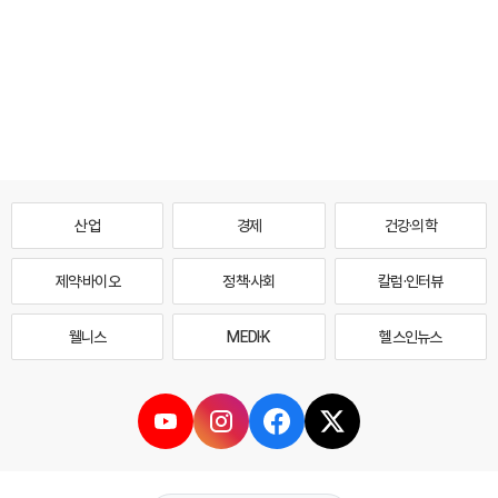
산업
경제
건강·의학
제약·바이오
정책·사회
칼럼·인터뷰
웰니스
MEDI·K
헬스인뉴스