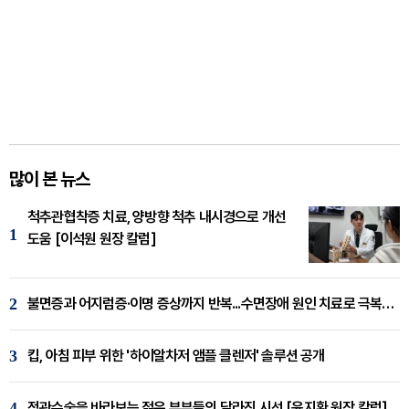
많이 본 뉴스
척추관협착증 치료, 양방향 척추 내시경으로 개선
1
도움 [이석원 원장 칼럼]
2
불면증과 어지럼증·이명 증상까지 반복...수면장애 원인 치료로 극복해야
3
킵, 아침 피부 위한 '하이알차저 앰플 클렌저' 솔루션 공개
4
정관수술을 바라보는 젊은 부부들의 달라진 시선 [윤지환 원장 칼럼]