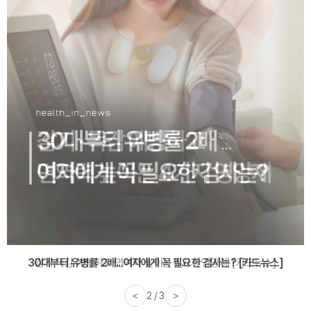
감기·독감 예방하고 면역력 높이는 4가지 영양제 [카드뉴스]
<
3 / 3
>