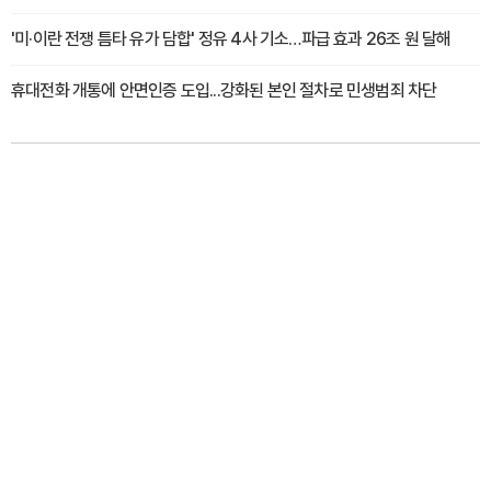
'미·이란 전쟁 틈타 유가 담합' 정유 4사 기소…파급 효과 26조 원 달해
휴대전화 개통에 안면인증 도입...강화된 본인 절차로 민생범죄 차단