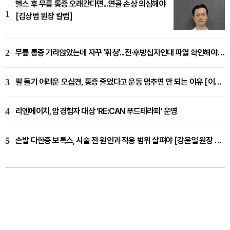
헬스 후 무릎 통증 오래간다면...연골 손상 의심해야
1
[김상범 원장 칼럼]
2
무릎 통증 가라앉았는데 자꾸 '휘청'...전·후방십자인대 파열 확인해야 [곽우경 원장 칼럼]
3
팔 들기 어려운 오십견, 통증 줄었다고 운동 멈추면 안 되는 이유 [이병욱 원장 칼럼]
4
리엔에이치, 암경험자 대상 ‘RE:CAN 푸드테라피’ 운영
5
손발 다한증 보톡스, 시술 전 원인과 적용 범위 살펴야 [강윤일 원장 칼럼]