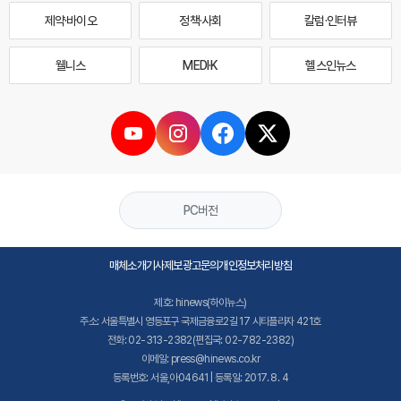
제약·바이오
정책·사회
칼럼·인터뷰
웰니스
MEDI·K
헬스인뉴스
PC버전
매체소개
기사제보
광고문의
개인정보처리방침
제호: hinews(하이뉴스)
주소: 서울특별시 영등포구 국제금융로2길 17 시티플라자 421호
전화: 02-313-2382(편집국: 02-782-2382)
이메일: press@hinews.co.kr
등록번호: 서울,아04641 | 등록일: 2017. 8. 4