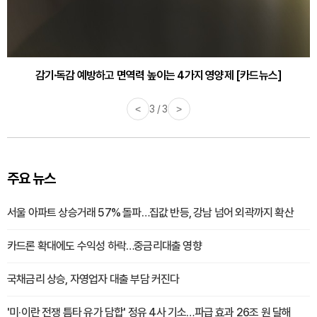
감기·독감 예방하고 면역력 높이는 4가지 영양제 [카드뉴스]
<
3 / 3
>
주요 뉴스
서울 아파트 상승거래 57% 돌파…집값 반등, 강남 넘어 외곽까지 확산
카드론 확대에도 수익성 하락…중금리대출 영향
국채금리 상승, 자영업자 대출 부담 커진다
'미·이란 전쟁 틈타 유가 담합' 정유 4사 기소…파급 효과 26조 원 달해