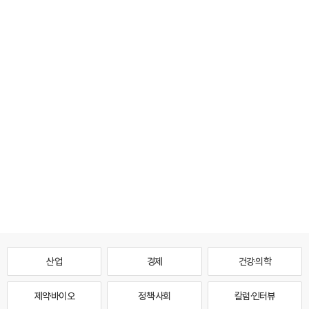
산업
경제
건강·의학
제약·바이오
정책·사회
칼럼·인터뷰