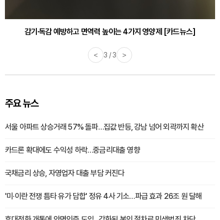
감기·독감 예방하고 면역력 높이는 4가지 영양제 [카드뉴스]
<
3 / 3
>
주요 뉴스
서울 아파트 상승거래 57% 돌파…집값 반등, 강남 넘어 외곽까지 확산
카드론 확대에도 수익성 하락…중금리대출 영향
국채금리 상승, 자영업자 대출 부담 커진다
'미·이란 전쟁 틈타 유가 담합' 정유 4사 기소…파급 효과 26조 원 달해
휴대전화 개통에 안면인증 도입...강화된 본인 절차로 민생범죄 차단