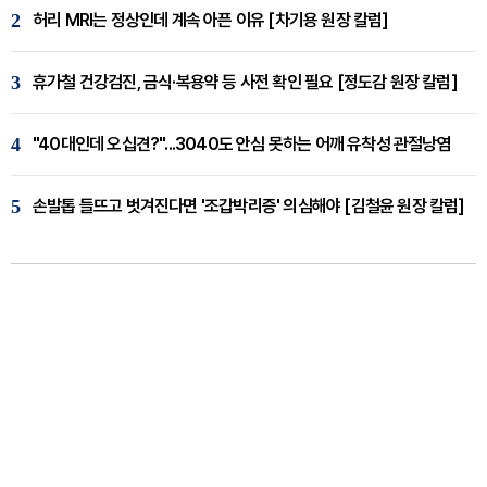
2
허리 MRI는 정상인데 계속 아픈 이유 [차기용 원장 칼럼]
3
휴가철 건강검진, 금식·복용약 등 사전 확인 필요 [정도감 원장 칼럼]
4
"40대인데 오십견?"...3040도 안심 못하는 어깨 유착성 관절낭염
5
손발톱 들뜨고 벗겨진다면 '조갑박리증' 의심해야 [김철윤 원장 칼럼]