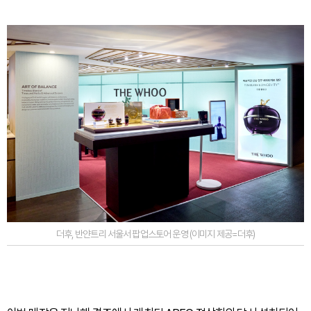
더후, 반얀트리 서울서 팝업스토어 운영 (이미지 제공=더후)