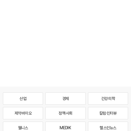
산업
경제
건강·의학
제약·바이오
정책·사회
칼럼·인터뷰
웰니스
MEDI·K
헬스인뉴스