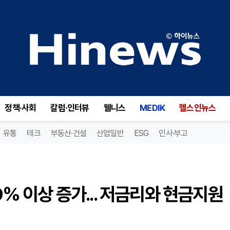
시중 화폐 210조, 전년 대비 9% 이상 증가... 저금리와 현금지원 효과
정책·사회
칼럼·인터뷰
웰니스
MEDIK
헬스인뉴스
유통
테크
부동산·건설
산업일반
ESG
인사·부고
9% 이상 증가... 저금리와 현금지원