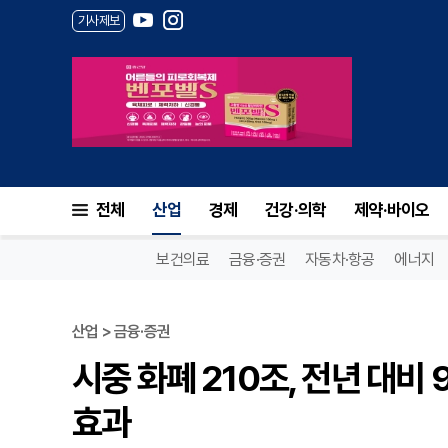
기사제보
전체
산업
경제
건강·의학
제약·바이오
보건의료
금융·증권
자동차·항공
에너지
산업 > 금융·증권
시중 화폐 210조, 전년 대비 
효과