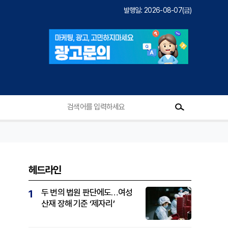
발행일: 2026-08-07(금)
헤드라인
두 번의 법원 판단에도…여성
1
산재 장해 기준 ‘제자리’