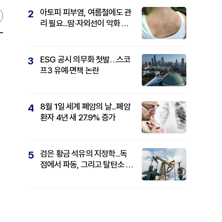
아토피 피부염, 여름철에도 관
2
리 필요...땀·자외선이 악화 요
인
ESG 공시 의무화 첫발…스코
3
프3 유예·면책 논란
8월 1일 세계 폐암의 날...폐암
4
환자 4년 새 27.9% 증가
검은 황금 석유의 지정학...독
5
점에서 파동, 그리고 탈탄소 패
권까지