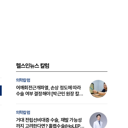
헬스인뉴스 칼럼
의학칼럼
어깨회전근개파열, 손상 정도에 따라
수술 여부 결정해야 [박근민 원장 칼
럼]
의학칼럼
거대 전립선비대증 수술, 재발 가능성
까지 고려한다면? 홀렙수술(HoLEP)