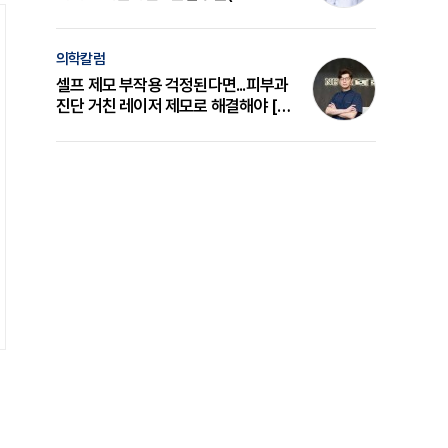
의 원리와 선택 기준 [길건 원장 칼럼]
의학칼럼
셀프 제모 부작용 걱정된다면...피부과
진단 거친 레이저 제모로 해결해야 [변
준석 원장 칼럼]