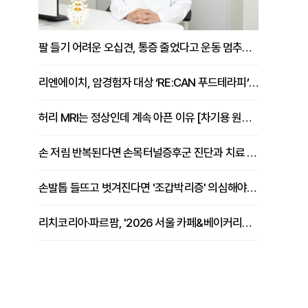
팔 들기 어려운 오십견, 통증 줄었다고 운동 멈추면 안 되는 이유 [이병욱 원장 칼럼]
리엔에이치, 암경험자 대상 ‘RE:CAN 푸드테라피’ 운영
허리 MRI는 정상인데 계속 아픈 이유 [차기용 원장 칼럼]
손 저림 반복된다면 손목터널증후군 진단과 치료 시기 살펴야 [김동현 원장 칼럼]
손발톱 들뜨고 벗겨진다면 '조갑박리증' 의심해야 [김철윤 원장 칼럼]
리치코리아·파르팜, '2026 서울 카페&베이커리페어 시즌2' 참가