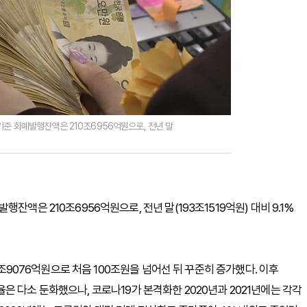
기준 화폐발행잔액은 210조6956억원으로, 전년 말
잔액은 210조6956억원으로, 전년 말(193조1519억원) 대비 9.1%
7조9076억원으로 처음 100조원을 넘어선 뒤 꾸준히 증가했다. 이후
증가율은 다소 둔화했으나, 코로나19가 본격화한 2020년과 2021년에는 각각