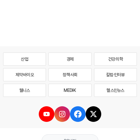
산업
경제
건강·의학
제약·바이오
정책·사회
칼럼·인터뷰
웰니스
MEDI·K
헬스인뉴스