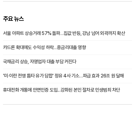
주요 뉴스
서울 아파트 상승거래 57% 돌파…집값 반등, 강남 넘어 외곽까지 확산
카드론 확대에도 수익성 하락…중금리대출 영향
국채금리 상승, 자영업자 대출 부담 커진다
'미·이란 전쟁 틈타 유가 담합' 정유 4사 기소…파급 효과 26조 원 달해
휴대전화 개통에 안면인증 도입...강화된 본인 절차로 민생범죄 차단