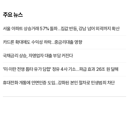
주요 뉴스
서울 아파트 상승거래 57% 돌파…집값 반등, 강남 넘어 외곽까지 확산
카드론 확대에도 수익성 하락…중금리대출 영향
국채금리 상승, 자영업자 대출 부담 커진다
'미·이란 전쟁 틈타 유가 담합' 정유 4사 기소…파급 효과 26조 원 달해
휴대전화 개통에 안면인증 도입...강화된 본인 절차로 민생범죄 차단