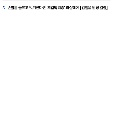
5
손발톱 들뜨고 벗겨진다면 '조갑박리증' 의심해야 [김철윤 원장 칼럼]