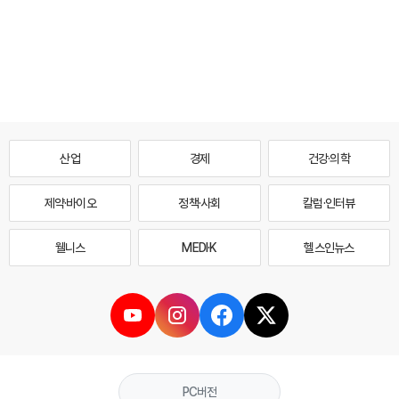
산업
경제
건강·의학
제약·바이오
정책·사회
칼럼·인터뷰
웰니스
MEDI·K
헬스인뉴스
PC버전