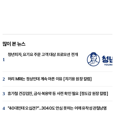
많이 본 뉴스
청년피자, 요기요 주문 고객 대상 프로모션 전개
1
2
허리 MRI는 정상인데 계속 아픈 이유 [차기용 원장 칼럼]
3
휴가철 건강검진, 금식·복용약 등 사전 확인 필요 [정도감 원장 칼럼]
4
"40대인데 오십견?"...3040도 안심 못하는 어깨 유착성 관절낭염