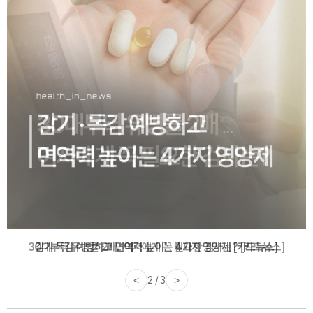
감기·독감 예방하고 면역력 높이는 4가지 영양제 [카드뉴스]
<
3 / 3
>