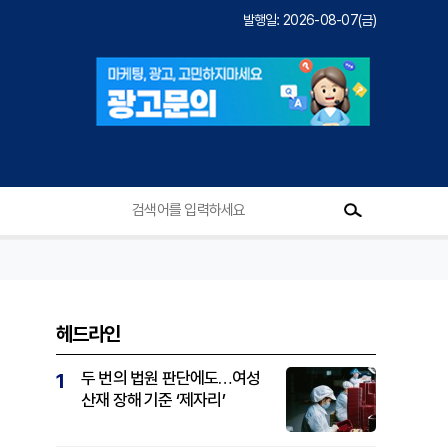
발행일: 2026-08-07(금)
헤드라인
두 번의 법원 판단에도…여성
1
산재 장해 기준 ‘제자리’