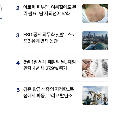
아토피 피부염, 여름철에도 관
2
리 필요...땀·자외선이 악화 요
인
ESG 공시 의무화 첫발…스코
3
프3 유예·면책 논란
를
8월 1일 세계 폐암의 날...폐암
4
환자 4년 새 27.9% 증가
검은 황금 석유의 지정학...독
5
점에서 파동, 그리고 탈탄소 패
권까지