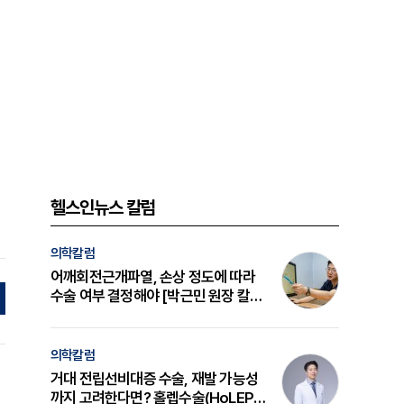
헬스인뉴스 칼럼
의학칼럼
어깨회전근개파열, 손상 정도에 따라
수술 여부 결정해야 [박근민 원장 칼
럼]
의학칼럼
거대 전립선비대증 수술, 재발 가능성
까지 고려한다면? 홀렙수술(HoLEP)