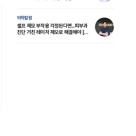
의 원리와 선택 기준 [길건 원장 칼럼]
의학칼럼
셀프 제모 부작용 걱정된다면...피부과
진단 거친 레이저 제모로 해결해야 [변
준석 원장 칼럼]