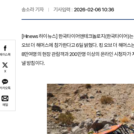
송소라 기자
기사입력 :
2026-02-06 10:36
[Hinews 하이뉴스] 한국타이어앤테크놀로지(한국타이어)는
오브 더 해머스에 참가한다고 6일 밝혔다. 킹 오브 더 해머스
8만여명의 현장 관람객과 200만명 이상의 온라인 시청자가 
페이스북
낼 방침이다.
X
카카오톡
메일