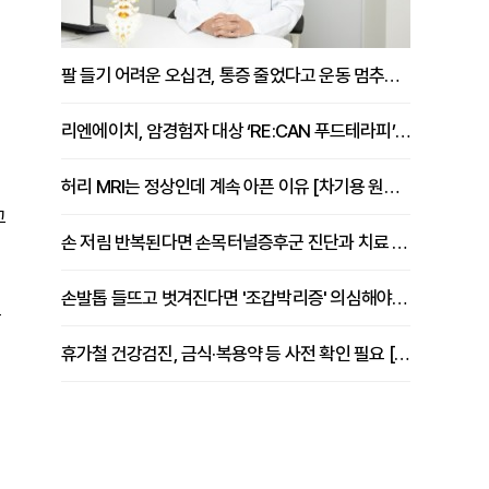
팔 들기 어려운 오십견, 통증 줄었다고 운동 멈추면 안 되는 이유 [이병욱 원장 칼럼]
리엔에이치, 암경험자 대상 ‘RE:CAN 푸드테라피’ 운영
허리 MRI는 정상인데 계속 아픈 이유 [차기용 원장 칼럼]
고
손 저림 반복된다면 손목터널증후군 진단과 치료 시기 살펴야 [김동현 원장 칼럼]
손발톱 들뜨고 벗겨진다면 '조갑박리증' 의심해야 [김철윤 원장 칼럼]
를
휴가철 건강검진, 금식·복용약 등 사전 확인 필요 [정도감 원장 칼럼]