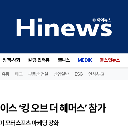
스 ‘킹 오브 더 해머스’ 참가
정책·사회
칼럼·인터뷰
웰니스
MEDIK
헬스인뉴스
유통
테크
부동산·건설
산업일반
ESG
인사·부고
스 ‘킹 오브 더 해머스’ 참가
.북미 모터스포츠 마케팅 강화