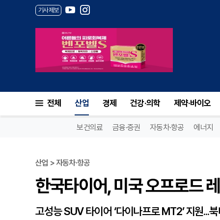
기사제보
한국타이어, 미국 오프로드 레이
전체
산업
경제
건강·의학
제약·바이오
보건의료
금융·증권
자동차·항공
에너지
산업 > 자동차·항공
한국타이어, 미국 오프로드 레이
고성능 SUV 타이어 ‘다이나프로 MT2’ 지원..