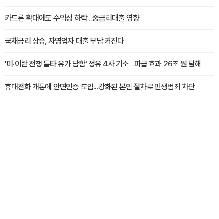
카드론 확대에도 수익성 하락…중금리대출 영향
국채금리 상승, 자영업자 대출 부담 커진다
'미·이란 전쟁 틈타 유가 담합' 정유 4사 기소…파급 효과 26조 원 달해
휴대전화 개통에 안면인증 도입...강화된 본인 절차로 민생범죄 차단