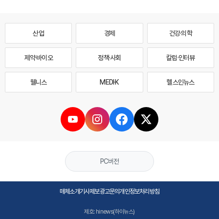
산업
경제
건강·의학
제약·바이오
정책·사회
칼럼·인터뷰
웰니스
MEDI·K
헬스인뉴스
PC버전
매체소개
기사제보
광고문의
개인정보처리방침
제호: hinews(하이뉴스)