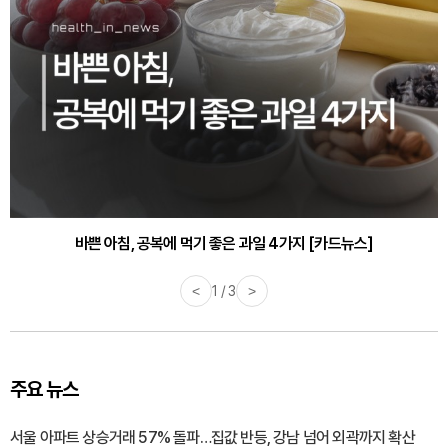
30대부터 유병률 2배...여자에게 꼭 필요한 검사는? [카드뉴스]
바쁜 아침, 공복에 먹기 좋은 과일 4가지 [카드뉴스]
<
1 / 3
>
주요 뉴스
서울 아파트 상승거래 57% 돌파…집값 반등, 강남 넘어 외곽까지 확산