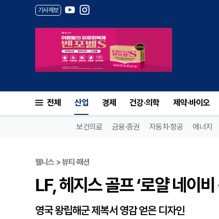
기사제보
LF, 헤지스 골프 ‘로얄 네이비 
전체
산업
경제
건강·의학
제약·바이오
보건의료
금융·증권
자동차·항공
에너지
웰니스 > 뷰티·패션
LF, 헤지스 골프 ‘로얄 네이비
영국 왕립해군 제복서 영감 얻은 디자인