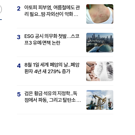
아토피 피부염, 여름철에도 관
2
리 필요...땀·자외선이 악화 요
인
ESG 공시 의무화 첫발…스코
3
프3 유예·면책 논란
8월 1일 세계 폐암의 날...폐암
4
환자 4년 새 27.9% 증가
검은 황금 석유의 지정학...독
5
점에서 파동, 그리고 탈탄소 패
권까지