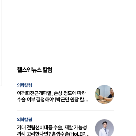
헬스인뉴스 칼럼
의학칼럼
어깨회전근개파열, 손상 정도에 따라
수술 여부 결정해야 [박근민 원장 칼
럼]
의학칼럼
거대 전립선비대증 수술, 재발 가능성
까지 고려한다면? 홀렙수술(HoLEP)