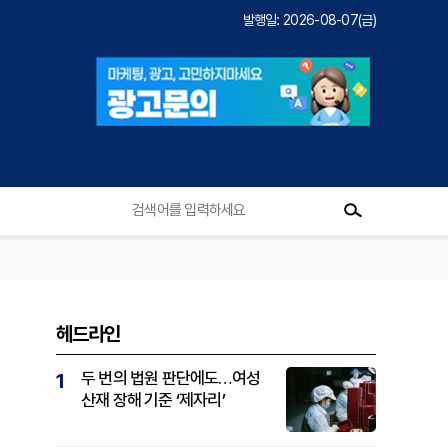
발행일: 2026-08-07(금)
헤드라인
두 번의 법원 판단에도…여성
1
산재 장해 기준 ‘제자리’