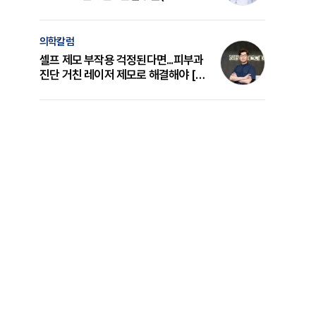
의 원리와 선택 기준 [길건 원장 칼럼]
의학칼럼
셀프 제모 부작용 걱정된다면...피부과
진단 거친 레이저 제모로 해결해야 [변
준석 원장 칼럼]