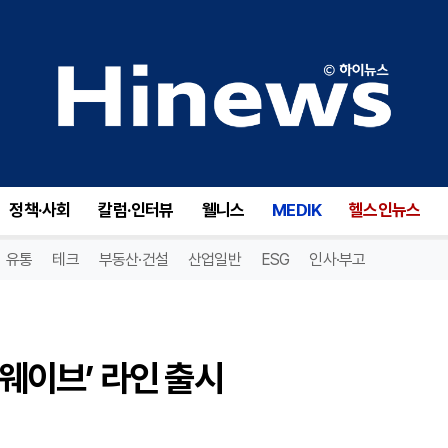
웨이브’ 라인 출시
정책·사회
칼럼·인터뷰
웰니스
MEDIK
헬스인뉴스
유통
테크
부동산·건설
산업일반
ESG
인사·부고
 웨이브’ 라인 출시