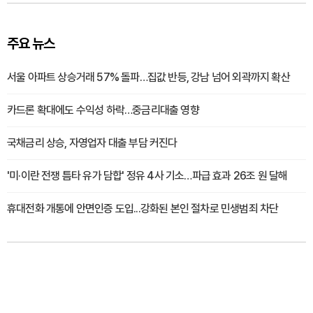
주요 뉴스
서울 아파트 상승거래 57% 돌파…집값 반등, 강남 넘어 외곽까지 확산
카드론 확대에도 수익성 하락…중금리대출 영향
국채금리 상승, 자영업자 대출 부담 커진다
'미·이란 전쟁 틈타 유가 담합' 정유 4사 기소…파급 효과 26조 원 달해
휴대전화 개통에 안면인증 도입...강화된 본인 절차로 민생범죄 차단