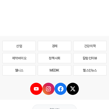
산업
경제
건강·의학
제약·바이오
정책·사회
칼럼·인터뷰
웰니스
MEDI·K
헬스인뉴스