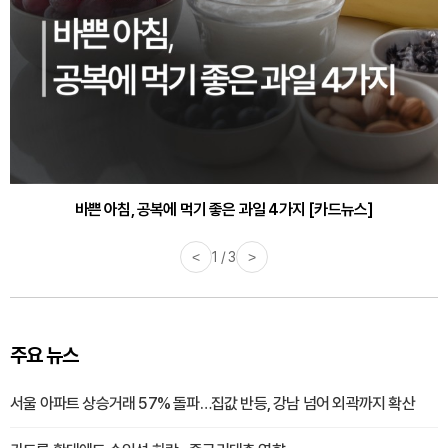
바쁜 아침, 공복에 먹기 좋은 과일 4가지 [카드뉴스]
<
1 / 3
>
주요 뉴스
서울 아파트 상승거래 57% 돌파…집값 반등, 강남 넘어 외곽까지 확산