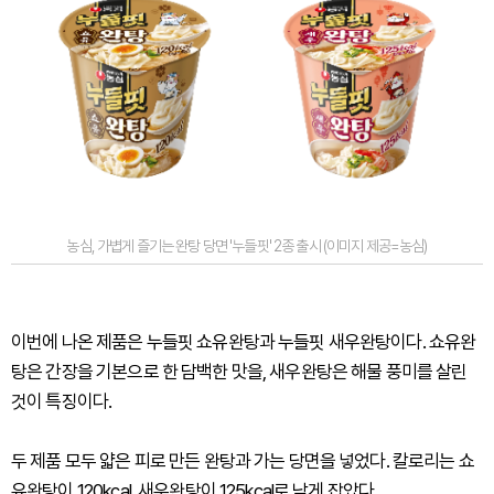
농심, 가볍게 즐기는 완탕 당면 '누들핏' 2종 출시 (이미지 제공=농심)
이번에 나온 제품은 누들핏 쇼유완탕과 누들핏 새우완탕이다. 쇼유완
탕은 간장을 기본으로 한 담백한 맛을, 새우완탕은 해물 풍미를 살린
것이 특징이다.
두 제품 모두 얇은 피로 만든 완탕과 가는 당면을 넣었다. 칼로리는 쇼
유완탕이 120kcal, 새우완탕이 125kcal로 낮게 잡았다.