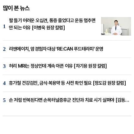
많이 본 뉴스
팔 들기 어려운 오십견, 통증 줄었다고 운동 멈추면
1
안 되는 이유 [이병욱 원장 칼럼]
2
리엔에이치, 암경험자 대상 ‘RE:CAN 푸드테라피’ 운영
3
허리 MRI는 정상인데 계속 아픈 이유 [차기용 원장 칼럼]
4
휴가철 건강검진, 금식·복용약 등 사전 확인 필요 [정도감 원장 칼럼]
5
손 저림 반복된다면 손목터널증후군 진단과 치료 시기 살펴야 [김동현 원장 칼럼]