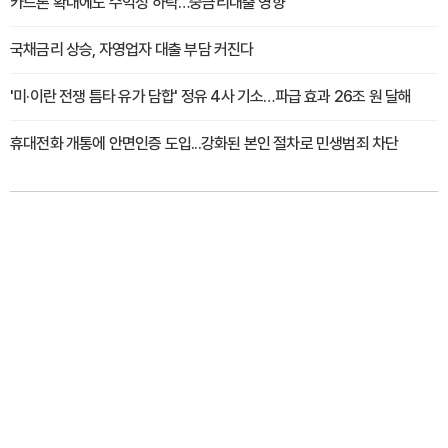
카드론 확대에도 수익성 하락…중금리대출 영향
국채금리 상승, 자영업자 대출 부담 커진다
'미·이란 전쟁 틈타 유가 담합' 정유 4사 기소…파급 효과 26조 원 달해
휴대전화 개통에 안면인증 도입...강화된 본인 절차로 민생범죄 차단