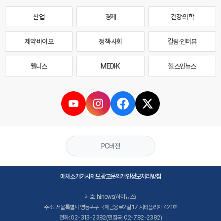
산업
경제
건강·의학
제약·바이오
정책·사회
칼럼·인터뷰
웰니스
MEDI·K
헬스인뉴스
PC버전
매체소개
기사제보
광고문의
개인정보처리방침
제호: hinews(하이뉴스)
주소: 서울특별시 영등포구 국제금융로2길 17 시티플라자 421호
전화: 02-313-2382(편집국: 02-782-2382)