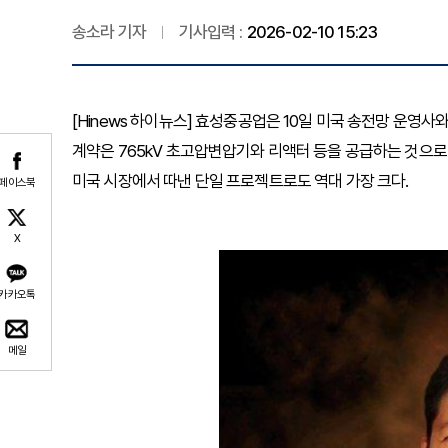
송소라 기자
기사입력 :
2026-02-10 15:23
[Hinews 하이뉴스] 효성중공업은 10일 미국 송전망 운영
계약은 765kV 초고압변압기와 리액터 등을 공급하는 것으로
미국 시장에서 따낸 단일 프로젝트로도 역대 가장 크다.
페이스북
X
카카오톡
메일