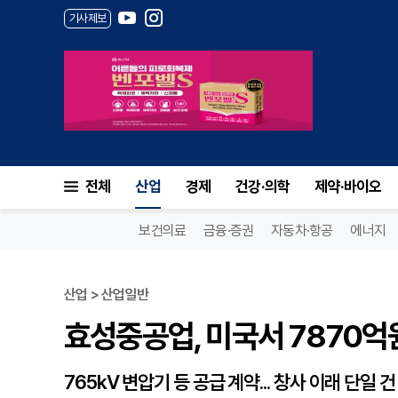
기사제보
효성중공업, 미국서 7870억원 수
전체
산업
경제
건강·의학
제약·바이오
보건의료
금융·증권
자동차·항공
에너지
산업 > 산업일반
효성중공업, 미국서 7870억원 
765kV 변압기 등 공급 계약... 창사 이래 단일 