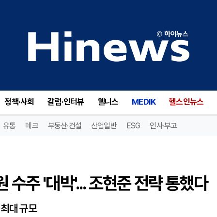
주 '대박'... 조현준 전략 통했다
정책·사회
칼럼·인터뷰
웰니스
MEDIK
헬스인뉴스
유통
테크
부동산·건설
산업일반
ESG
인사·부고
수주 '대박'... 조현준 전략 통했다
건 최대 규모