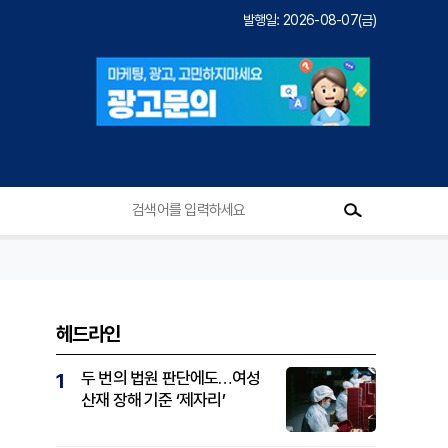
발행일: 2026-08-07(금)
헤드라인
두 번의 법원 판단에도…여성
1
산재 장해 기준 ‘제자리’