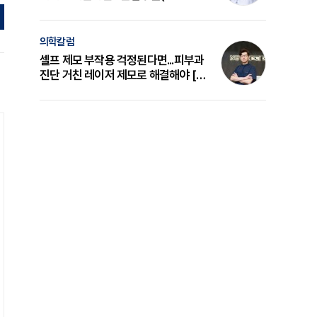
의 원리와 선택 기준 [길건 원장 칼럼]
의학칼럼
셀프 제모 부작용 걱정된다면...피부과
진단 거친 레이저 제모로 해결해야 [변
준석 원장 칼럼]