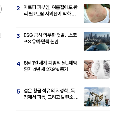
아토피 피부염, 여름철에도 관
2
리 필요...땀·자외선이 악화 요
인
ESG 공시 의무화 첫발…스코
번
3
프3 유예·면책 논란
8월 1일 세계 폐암의 날...폐암
4
환자 4년 새 27.9% 증가
검은 황금 석유의 지정학...독
5
점에서 파동, 그리고 탈탄소 패
권까지