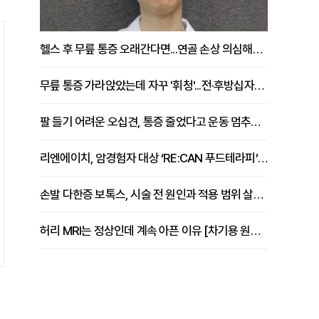
헬스 후 무릎 통증 오래간다면...연골 손상 의심해야 [김상범 원장 칼럼]
무릎 통증 가라앉았는데 자꾸 '휘청'...전·후방십자인대 파열 확인해야 [곽우경 원장 칼럼]
팔 들기 어려운 오십견, 통증 줄었다고 운동 멈추면 안 되는 이유 [이병욱 원장 칼럼]
리엔에이치, 암경험자 대상 ‘RE:CAN 푸드테라피’ 운영
손발 다한증 보톡스, 시술 전 원인과 적용 범위 살펴야 [강윤일 원장 칼럼]
허리 MRI는 정상인데 계속 아픈 이유 [차기용 원장 칼럼]