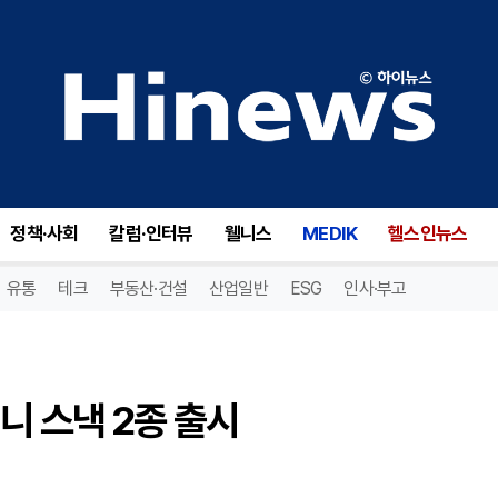
 스낵 2종 출시
정책·사회
칼럼·인터뷰
웰니스
MEDIK
헬스인뉴스
유통
테크
부동산·건설
산업일반
ESG
인사·부고
니 스낵 2종 출시