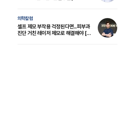
의 원리와 선택 기준 [길건 원장 칼럼]
의학칼럼
셀프 제모 부작용 걱정된다면...피부과
진단 거친 레이저 제모로 해결해야 [변
준석 원장 칼럼]