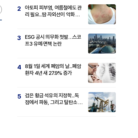
아토피 피부염, 여름철에도 관
2
리 필요...땀·자외선이 악화 요
인
ESG 공시 의무화 첫발…스코
3
프3 유예·면책 논란
8월 1일 세계 폐암의 날...폐암
4
환자 4년 새 27.9% 증가
검은 황금 석유의 지정학...독
5
점에서 파동, 그리고 탈탄소 패
권까지