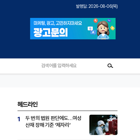
발행일: 2026-08-06(목)
헤드라인
두 번의 법원 판단에도…여성
1
산재 장해 기준 ‘제자리’