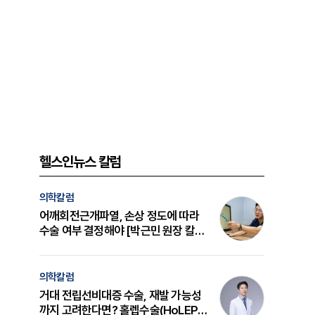
헬스인뉴스 칼럼
의학칼럼
어깨회전근개파열, 손상 정도에 따라
수술 여부 결정해야 [박근민 원장 칼
럼]
의학칼럼
거대 전립선비대증 수술, 재발 가능성
까지 고려한다면? 홀렙수술(HoLEP)