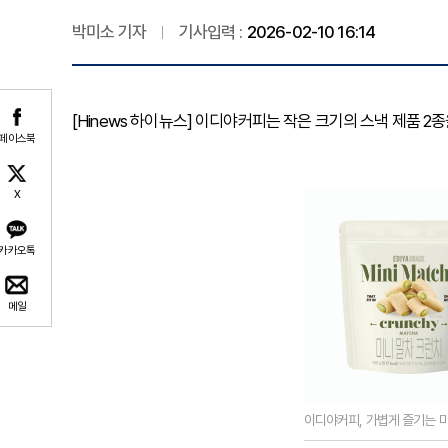
박미소 기자
기사입력 :
2026-02-10 16:14
[Hinews 하이뉴스] 이디야커피는 작은 크기의 스낵 제품 2종
페이스북
X
카카오톡
메일
이디야커피, 가볍게 즐기는 미