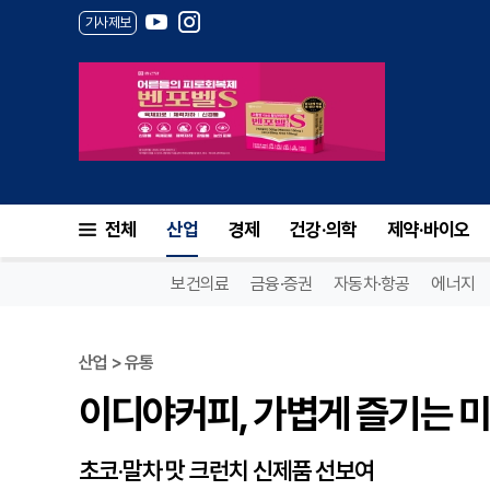
기사제보
이디야커피, 가볍게 즐기는 미니
전체
산업
경제
건강·의학
제약·바이오
보건의료
금융·증권
자동차·항공
에너지
산업 > 유통
이디야커피, 가볍게 즐기는 미
초코·말차 맛 크런치 신제품 선보여