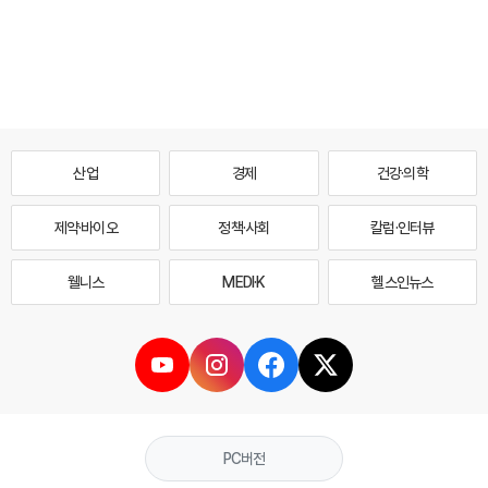
산업
경제
건강·의학
제약·바이오
정책·사회
칼럼·인터뷰
웰니스
MEDI·K
헬스인뉴스
PC버전