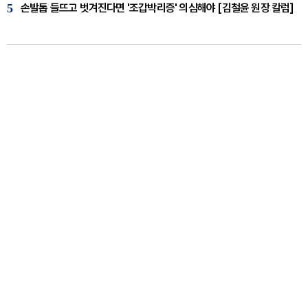
5
손발톱 들뜨고 벗겨진다면 '조갑박리증' 의심해야 [김철윤 원장 칼럼]