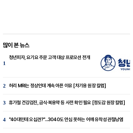
많이 본 뉴스
청년피자, 요기요 주문 고객 대상 프로모션 전개
1
2
허리 MRI는 정상인데 계속 아픈 이유 [차기용 원장 칼럼]
3
휴가철 건강검진, 금식·복용약 등 사전 확인 필요 [정도감 원장 칼럼]
4
"40대인데 오십견?"...3040도 안심 못하는 어깨 유착성 관절낭염