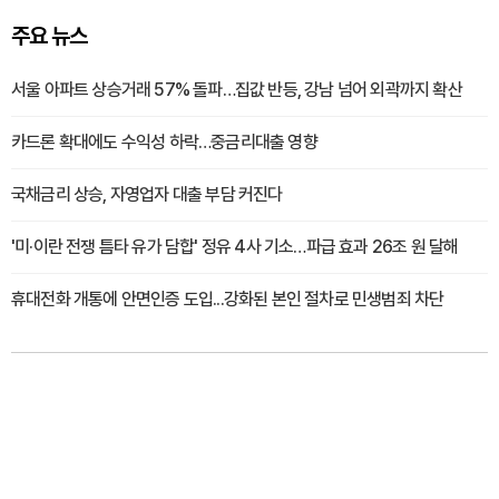
주요 뉴스
서울 아파트 상승거래 57% 돌파…집값 반등, 강남 넘어 외곽까지 확산
카드론 확대에도 수익성 하락…중금리대출 영향
국채금리 상승, 자영업자 대출 부담 커진다
'미·이란 전쟁 틈타 유가 담합' 정유 4사 기소…파급 효과 26조 원 달해
휴대전화 개통에 안면인증 도입...강화된 본인 절차로 민생범죄 차단