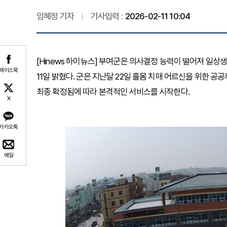
임혜정 기자
기사입력 :
2026-02-11 10:04
[Hinews 하이뉴스] 부여군은 의사결정 능력이 떨어져 일상
페이스북
11일 밝혔다. 군은 지난달 22일 홀몸 치매 어르신을 위한
최종 확정됨에 따라 본격적인 서비스를 시작한다.
X
카카오톡
메일