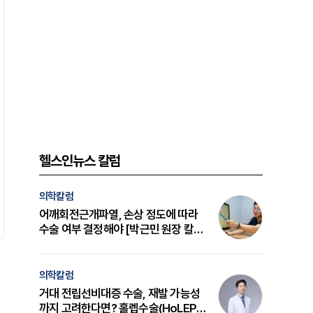
헬스인뉴스 칼럼
의학칼럼
어깨회전근개파열, 손상 정도에 따라
수술 여부 결정해야 [박근민 원장 칼
럼]
의학칼럼
거대 전립선비대증 수술, 재발 가능성
까지 고려한다면? 홀렙수술(HoLEP)