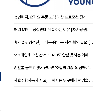
청년피자, 요기요 주문 고객 대상 프로모션 전개
허리 MRI는 정상인데 계속 아픈 이유 [차기용 원장 칼럼]
휴가철 건강검진, 금식·복용약 등 사전 확인 필요 [정도감 원장 칼럼]
"40대인데 오십견?"...3040도 안심 못하는 어깨 유착성 관절낭염
손발톱 들뜨고 벗겨진다면 '조갑박리증' 의심해야 [김철윤 원장 칼럼]
자율주행자동차 사고, 피해자는 누구에게 책임을 물을 수 있을까