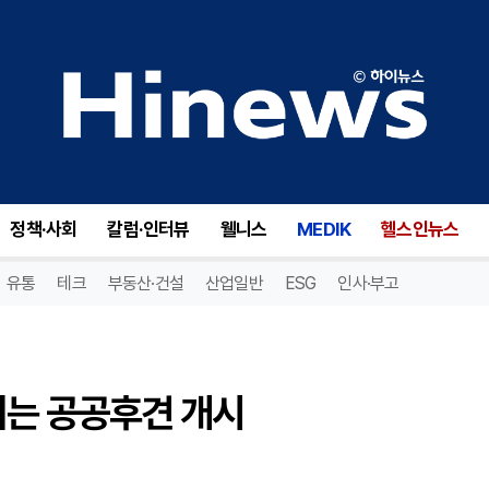
는 공공후견 개시
정책·사회
칼럼·인터뷰
웰니스
MEDIK
헬스인뉴스
유통
테크
부동산·건설
산업일반
ESG
인사·부고
키는 공공후견 개시