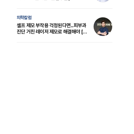
의 원리와 선택 기준 [길건 원장 칼럼]
의학칼럼
셀프 제모 부작용 걱정된다면...피부과
진단 거친 레이저 제모로 해결해야 [변
준석 원장 칼럼]