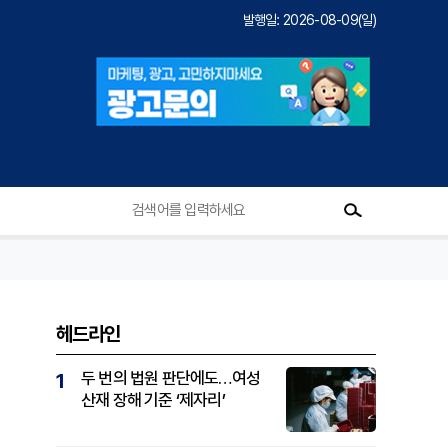
발행일: 2026-08-09(일)
헤드라인
두 번의 법원 판단에도…여성
1
산재 장해 기준 ‘제자리’