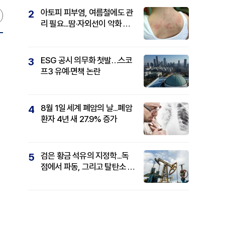
아토피 피부염, 여름철에도 관
2
리 필요...땀·자외선이 악화 요
인
ESG 공시 의무화 첫발…스코
3
프3 유예·면책 논란
8월 1일 세계 폐암의 날...폐암
4
환자 4년 새 27.9% 증가
검은 황금 석유의 지정학...독
5
점에서 파동, 그리고 탈탄소 패
권까지