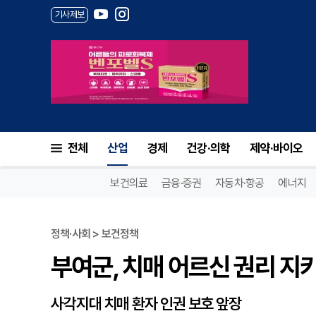
기사제보
부여군, 치매 어르신 권리 지키
전체
산업
경제
건강·의학
제약·바이오
보건의료
금융·증권
자동차·항공
에너지
정책·사회 > 보건정책
부여군, 치매 어르신 권리 지
사각지대 치매 환자 인권 보호 앞장