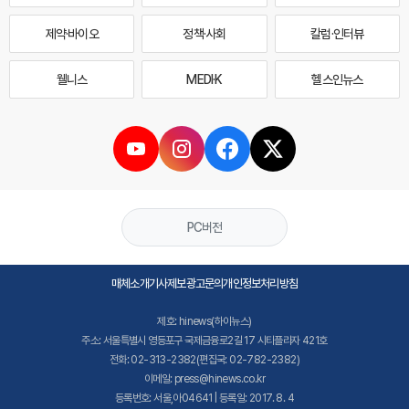
제약·바이오
정책·사회
칼럼·인터뷰
웰니스
MEDI·K
헬스인뉴스
PC버전
매체소개
기사제보
광고문의
개인정보처리방침
제호: hinews(하이뉴스)
주소: 서울특별시 영등포구 국제금융로2길 17 시티플라자 421호
전화: 02-313-2382(편집국: 02-782-2382)
이메일: press@hinews.co.kr
등록번호: 서울,아04641 | 등록일: 2017. 8. 4