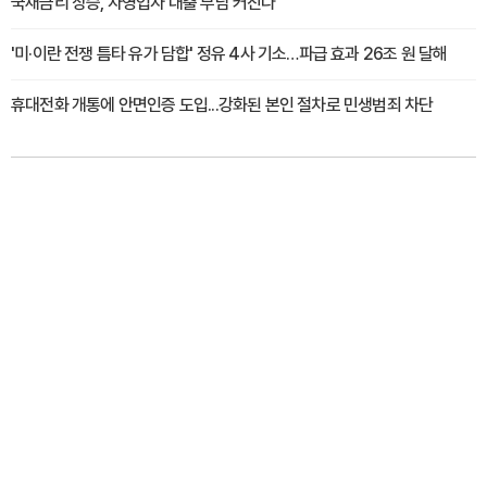
국채금리 상승, 자영업자 대출 부담 커진다
'미·이란 전쟁 틈타 유가 담합' 정유 4사 기소…파급 효과 26조 원 달해
휴대전화 개통에 안면인증 도입...강화된 본인 절차로 민생범죄 차단