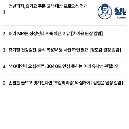
청년피자, 요기요 주문 고객 대상 프로모션 전개
1
2
허리 MRI는 정상인데 계속 아픈 이유 [차기용 원장 칼럼]
3
휴가철 건강검진, 금식·복용약 등 사전 확인 필요 [정도감 원장 칼럼]
4
"40대인데 오십견?"...3040도 안심 못하는 어깨 유착성 관절낭염
5
손발톱 들뜨고 벗겨진다면 '조갑박리증' 의심해야 [김철윤 원장 칼럼]