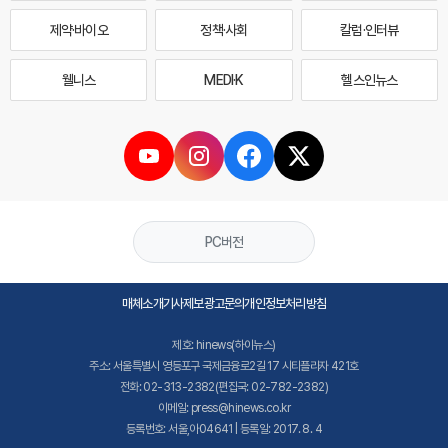
제약·바이오
정책·사회
칼럼·인터뷰
웰니스
MEDI·K
헬스인뉴스
PC버전
매체소개
기사제보
광고문의
개인정보처리방침
제호: hinews(하이뉴스)
주소: 서울특별시 영등포구 국제금융로2길 17 시티플라자 421호
전화: 02-313-2382(편집국: 02-782-2382)
이메일: press@hinews.co.kr
등록번호: 서울,아04641 | 등록일: 2017. 8. 4