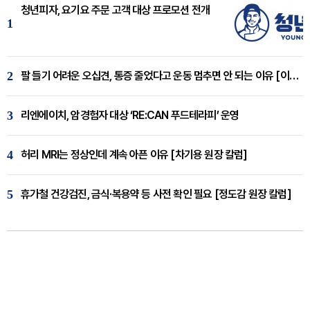
청년피자, 요기요 주문 고객 대상 프로모션 전개
1
2
팔 들기 어려운 오십견, 통증 줄었다고 운동 멈추면 안 되는 이유 [이병욱 원장 칼럼]
3
리엔에이치, 암경험자 대상 ‘RE:CAN 푸드테라피’ 운영
4
허리 MRI는 정상인데 계속 아픈 이유 [차기용 원장 칼럼]
5
휴가철 건강검진, 금식·복용약 등 사전 확인 필요 [정도감 원장 칼럼]