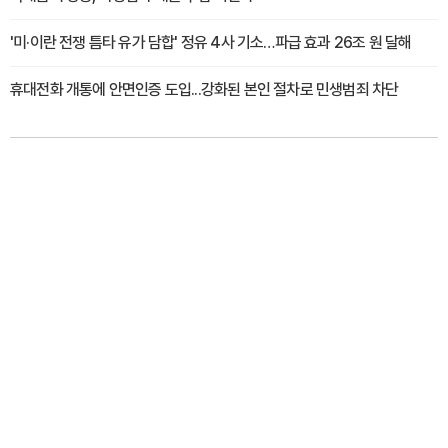
'미·이란 전쟁 틈타 유가 담합' 정유 4사 기소…파급 효과 26조 원 달해
휴대전화 개통에 안면인증 도입...강화된 본인 절차로 민생범죄 차단