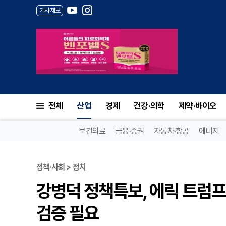
기사제보
전체
산업
경제
건강·의학
제약·바이오
보건의료
금융·증권
자동차·항공
에너지
정책·사회 > 정치
강병덕 정책특보, 에릭 트럼프 
검증 필요