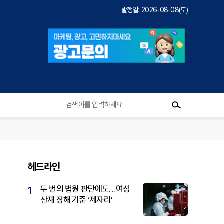
발행일: 2026-08-08(토)
헤드라인
두 번의 법원 판단에도…여성
1
산재 장해 기준 ‘제자리’