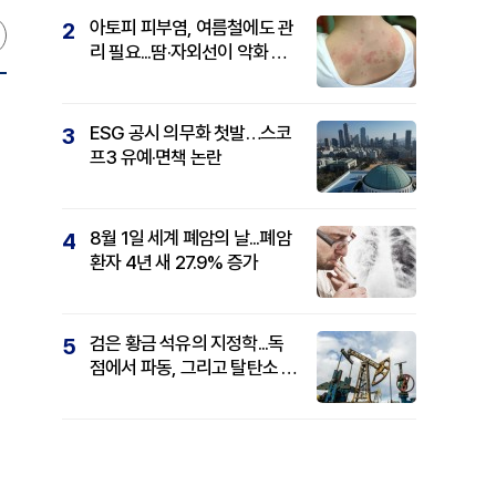
아토피 피부염, 여름철에도 관
2
리 필요...땀·자외선이 악화 요
인
ESG 공시 의무화 첫발…스코
3
프3 유예·면책 논란
8월 1일 세계 폐암의 날...폐암
4
환자 4년 새 27.9% 증가
검은 황금 석유의 지정학...독
5
점에서 파동, 그리고 탈탄소 패
권까지