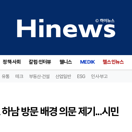
강병덕 정책특보, 에릭 트럼프 하남 방문 배경 의문 제기...시민 검증 필요
정책·사회
칼럼·인터뷰
웰니스
MEDIK
헬스인뉴스
유통
테크
부동산·건설
산업일반
ESG
인사·부고
하남 방문 배경 의문 제기...시민