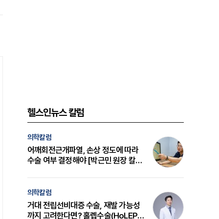
헬스인뉴스 칼럼
의학칼럼
어깨회전근개파열, 손상 정도에 따라
수술 여부 결정해야 [박근민 원장 칼
럼]
의학칼럼
거대 전립선비대증 수술, 재발 가능성
까지 고려한다면? 홀렙수술(HoLEP)