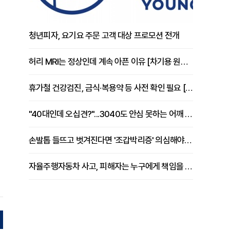
청년피자, 요기요 주문 고객 대상 프로모션 전개
허리 MRI는 정상인데 계속 아픈 이유 [차기용 원장 칼럼]
휴가철 건강검진, 금식·복용약 등 사전 확인 필요 [정도감 원장 칼럼]
"40대인데 오십견?"...3040도 안심 못하는 어깨 유착성 관절낭염
손발톱 들뜨고 벗겨진다면 '조갑박리증' 의심해야 [김철윤 원장 칼럼]
자율주행자동차 사고, 피해자는 누구에게 책임을 물을 수 있을까