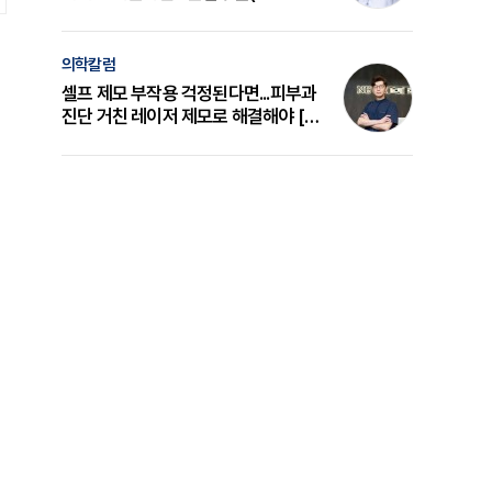
의 원리와 선택 기준 [길건 원장 칼럼]
의학칼럼
셀프 제모 부작용 걱정된다면...피부과
진단 거친 레이저 제모로 해결해야 [변
준석 원장 칼럼]