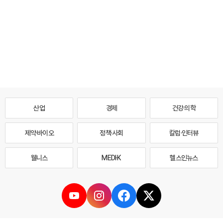
산업
경제
건강·의학
제약·바이오
정책·사회
칼럼·인터뷰
웰니스
MEDI·K
헬스인뉴스