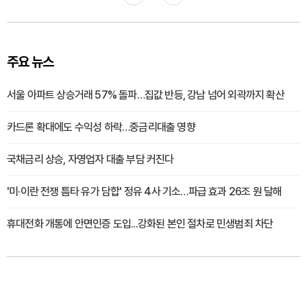
주요 뉴스
서울 아파트 상승거래 57% 돌파…집값 반등, 강남 넘어 외곽까지 확산
카드론 확대에도 수익성 하락…중금리대출 영향
국채금리 상승, 자영업자 대출 부담 커진다
'미·이란 전쟁 틈타 유가 담합' 정유 4사 기소…파급 효과 26조 원 달해
휴대전화 개통에 안면인증 도입...강화된 본인 절차로 민생범죄 차단