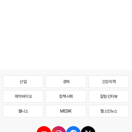
산업
경제
건강·의학
제약·바이오
정책·사회
칼럼·인터뷰
웰니스
MEDI·K
헬스인뉴스