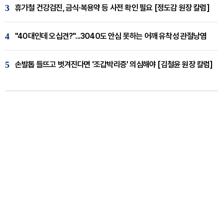
3
휴가철 건강검진, 금식·복용약 등 사전 확인 필요 [정도감 원장 칼럼]
4
"40대인데 오십견?"...3040도 안심 못하는 어깨 유착성 관절낭염
5
손발톱 들뜨고 벗겨진다면 '조갑박리증' 의심해야 [김철윤 원장 칼럼]