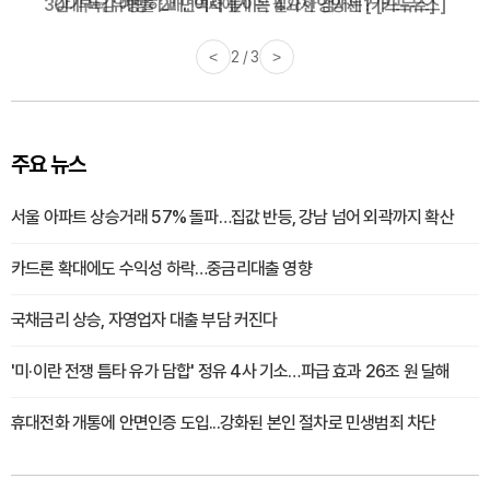
감기·독감 예방하고 면역력 높이는 4가지 영양제 [카드뉴스]
<
3 / 3
>
주요 뉴스
서울 아파트 상승거래 57% 돌파…집값 반등, 강남 넘어 외곽까지 확산
카드론 확대에도 수익성 하락…중금리대출 영향
국채금리 상승, 자영업자 대출 부담 커진다
'미·이란 전쟁 틈타 유가 담합' 정유 4사 기소…파급 효과 26조 원 달해
휴대전화 개통에 안면인증 도입...강화된 본인 절차로 민생범죄 차단