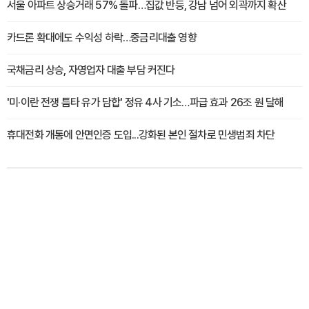
서울 아파트 상승거래 57% 돌파…집값 반등, 강남 넘어 외곽까지 확산
카드론 확대에도 수익성 하락…중금리대출 영향
국채금리 상승, 자영업자 대출 부담 커진다
'미·이란 전쟁 틈타 유가 담합' 정유 4사 기소…파급 효과 26조 원 달해
휴대전화 개통에 안면인증 도입...강화된 본인 절차로 민생범죄 차단