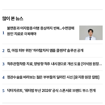
많이 본 뉴스
불면증과 어지럼증·이명 증상까지 반복...수면장애
1
원인 치료로 극복해야
2
킵, 아침 피부 위한 '하이알차저 앰플 클렌저' 솔루션 공개
3
척추관협착증 치료, 양방향 척추 내시경으로 개선 도움 [이석원 원장 칼럼]
4
정관수술을 바라보는 젊은 부부들의 달라진 시선 [윤지환 원장 칼럼]
5
닥터자르트, '워터밤 부산 2026' 공식 스폰서로 브랜드 부스 전개