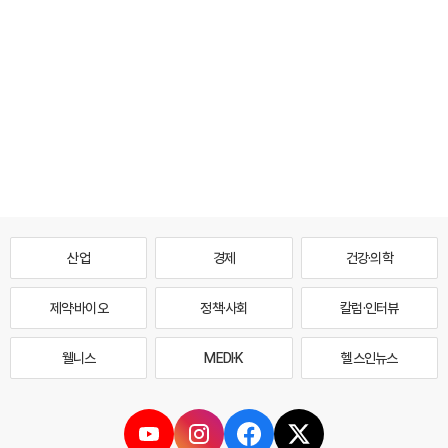
산업
경제
건강·의학
제약·바이오
정책·사회
칼럼·인터뷰
웰니스
MEDI·K
헬스인뉴스