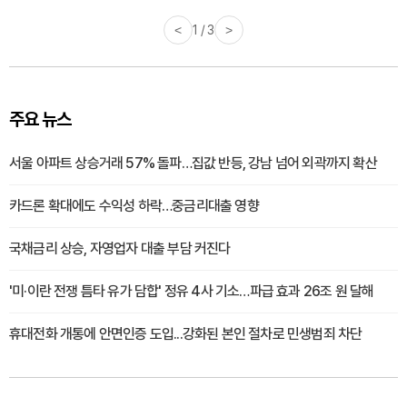
<
1 / 3
>
주요 뉴스
서울 아파트 상승거래 57% 돌파…집값 반등, 강남 넘어 외곽까지 확산
카드론 확대에도 수익성 하락…중금리대출 영향
국채금리 상승, 자영업자 대출 부담 커진다
'미·이란 전쟁 틈타 유가 담합' 정유 4사 기소…파급 효과 26조 원 달해
휴대전화 개통에 안면인증 도입...강화된 본인 절차로 민생범죄 차단