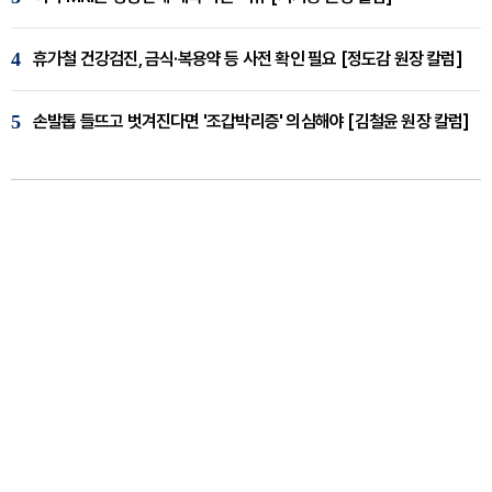
4
휴가철 건강검진, 금식·복용약 등 사전 확인 필요 [정도감 원장 칼럼]
5
손발톱 들뜨고 벗겨진다면 '조갑박리증' 의심해야 [김철윤 원장 칼럼]