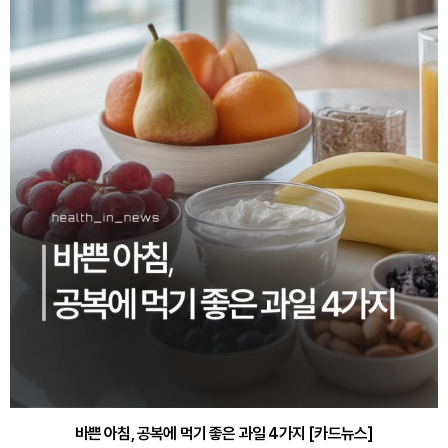
바쁜 아침, 공복에 먹기 좋은 과일 4가지 [카드뉴스]