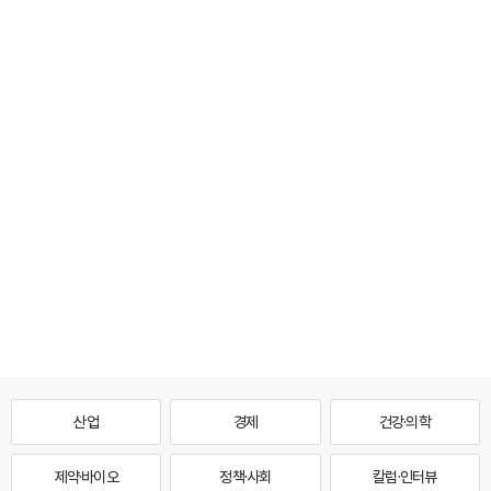
산업
경제
건강·의학
제약·바이오
정책·사회
칼럼·인터뷰