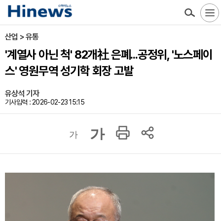
산업 > 유통
'계열사 아닌 척' 82개社 은폐...공정위, '노스페이
스' 영원무역 성기학 회장 고발
유상석 기자
기사입력 : 2026-02-23 15:15
가
가