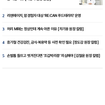
2
리엔에이치, 암경험자 대상 ‘RE:CAN 푸드테라피’ 운영
3
허리 MRI는 정상인데 계속 아픈 이유 [차기용 원장 칼럼]
4
휴가철 건강검진, 금식·복용약 등 사전 확인 필요 [정도감 원장 칼럼]
5
손발톱 들뜨고 벗겨진다면 '조갑박리증' 의심해야 [김철윤 원장 칼럼]