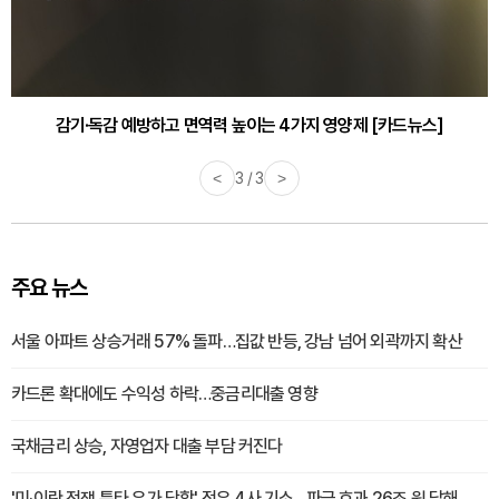
감기·독감 예방하고 면역력 높이는 4가지 영양제 [카드뉴스]
<
3 / 3
>
주요 뉴스
서울 아파트 상승거래 57% 돌파…집값 반등, 강남 넘어 외곽까지 확산
카드론 확대에도 수익성 하락…중금리대출 영향
국채금리 상승, 자영업자 대출 부담 커진다
'미·이란 전쟁 틈타 유가 담합' 정유 4사 기소…파급 효과 26조 원 달해