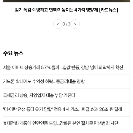
감기·독감 예방하고 면역력 높이는 4가지 영양제 [카드뉴스]
<
3 / 3
>
주요 뉴스
서울 아파트 상승거래 57% 돌파…집값 반등, 강남 넘어 외곽까지 확산
카드론 확대에도 수익성 하락…중금리대출 영향
국채금리 상승, 자영업자 대출 부담 커진다
'미·이란 전쟁 틈타 유가 담합' 정유 4사 기소…파급 효과 26조 원 달해
휴대전화 개통에 안면인증 도입...강화된 본인 절차로 민생범죄 차단