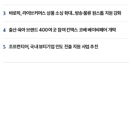
3
바로픽, 라이브커머스 상품 소싱 확대...방송·물류 원스톱 지원 강화
4
출산·육아 브랜드 400여 곳 참여 킨텍스 코베 베이비페어 개막
5
조프런티어, 국내 뷰티기업 인도 진출 지원 사업 추진