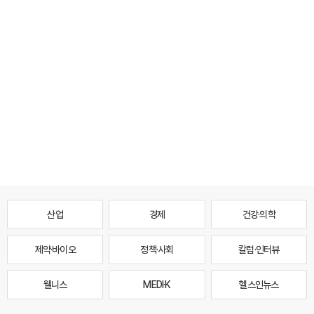
산업
경제
건강·의학
제약·바이오
정책·사회
칼럼·인터뷰
웰니스
MEDI·K
헬스인뉴스