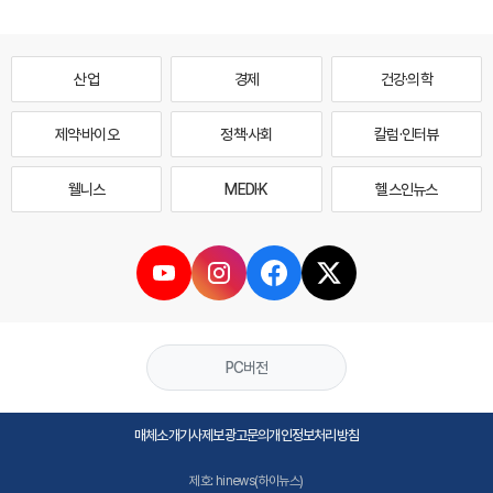
산업
경제
건강·의학
제약·바이오
정책·사회
칼럼·인터뷰
웰니스
MEDI·K
헬스인뉴스
PC버전
매체소개
기사제보
광고문의
개인정보처리방침
제호: hinews(하이뉴스)