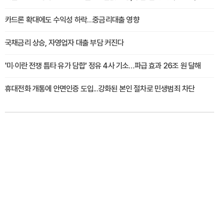
카드론 확대에도 수익성 하락…중금리대출 영향
국채금리 상승, 자영업자 대출 부담 커진다
'미·이란 전쟁 틈타 유가 담합' 정유 4사 기소…파급 효과 26조 원 달해
휴대전화 개통에 안면인증 도입...강화된 본인 절차로 민생범죄 차단