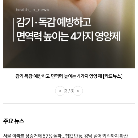
감기·독감 예방하고 면역력 높이는 4가지 영양제 [카드뉴스]
<
3 / 3
>
주요 뉴스
서울 아파트 상승거래 57% 돌파…집값 반등, 강남 넘어 외곽까지 확산