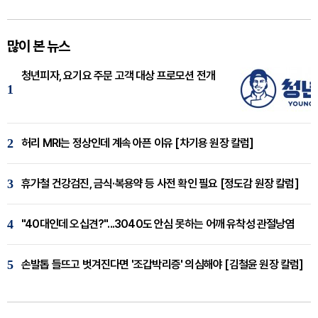
많이 본 뉴스
청년피자, 요기요 주문 고객 대상 프로모션 전개
1
2
허리 MRI는 정상인데 계속 아픈 이유 [차기용 원장 칼럼]
3
휴가철 건강검진, 금식·복용약 등 사전 확인 필요 [정도감 원장 칼럼]
4
"40대인데 오십견?"...3040도 안심 못하는 어깨 유착성 관절낭염
5
손발톱 들뜨고 벗겨진다면 '조갑박리증' 의심해야 [김철윤 원장 칼럼]