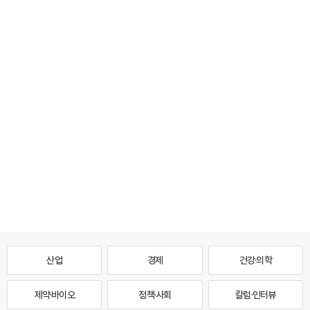
산업
경제
건강·의학
제약·바이오
정책·사회
칼럼·인터뷰