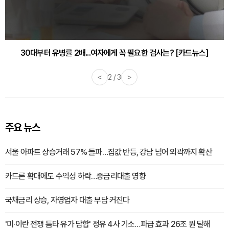
30대부터 유병률 2배...여자에게 꼭 필요한 검사는? [카드뉴스]
감기·독감 예방하고 면역력 높이는 4가지 영양제 [카드뉴스]
<
2 / 3
>
주요 뉴스
서울 아파트 상승거래 57% 돌파…집값 반등, 강남 넘어 외곽까지 확산
카드론 확대에도 수익성 하락…중금리대출 영향
국채금리 상승, 자영업자 대출 부담 커진다
'미·이란 전쟁 틈타 유가 담합' 정유 4사 기소…파급 효과 26조 원 달해