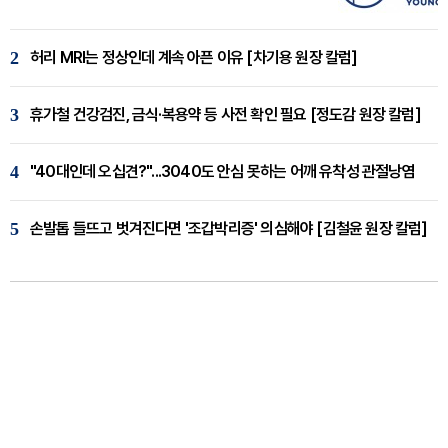
2
허리 MRI는 정상인데 계속 아픈 이유 [차기용 원장 칼럼]
3
휴가철 건강검진, 금식·복용약 등 사전 확인 필요 [정도감 원장 칼럼]
4
"40대인데 오십견?"...3040도 안심 못하는 어깨 유착성 관절낭염
5
손발톱 들뜨고 벗겨진다면 '조갑박리증' 의심해야 [김철윤 원장 칼럼]