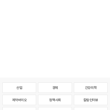
산업
경제
건강·의학
제약·바이오
정책·사회
칼럼·인터뷰