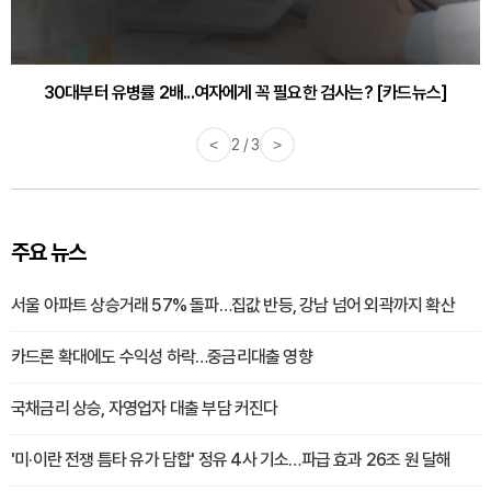
감기·독감 예방하고 면역력 높이는 4가지 영양제 [카드뉴스]
<
3 / 3
>
주요 뉴스
서울 아파트 상승거래 57% 돌파…집값 반등, 강남 넘어 외곽까지 확산
카드론 확대에도 수익성 하락…중금리대출 영향
국채금리 상승, 자영업자 대출 부담 커진다
'미·이란 전쟁 틈타 유가 담합' 정유 4사 기소…파급 효과 26조 원 달해