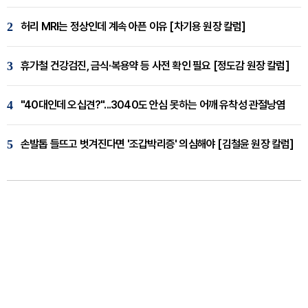
2
허리 MRI는 정상인데 계속 아픈 이유 [차기용 원장 칼럼]
3
휴가철 건강검진, 금식·복용약 등 사전 확인 필요 [정도감 원장 칼럼]
4
"40대인데 오십견?"...3040도 안심 못하는 어깨 유착성 관절낭염
5
손발톱 들뜨고 벗겨진다면 '조갑박리증' 의심해야 [김철윤 원장 칼럼]