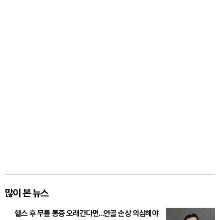
많이 본 뉴스
헬스 후 무릎 통증 오래간다면...연골 손상 의심해야