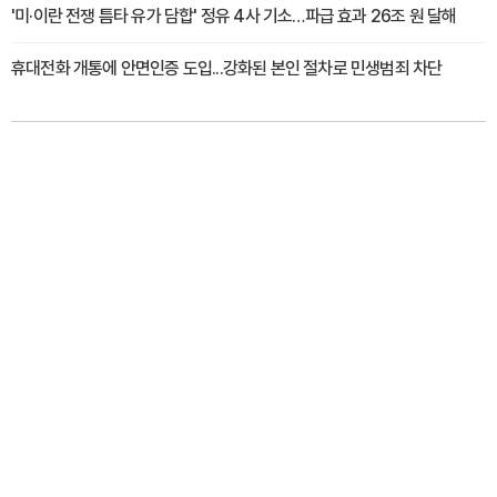
'미·이란 전쟁 틈타 유가 담합' 정유 4사 기소…파급 효과 26조 원 달해
휴대전화 개통에 안면인증 도입...강화된 본인 절차로 민생범죄 차단