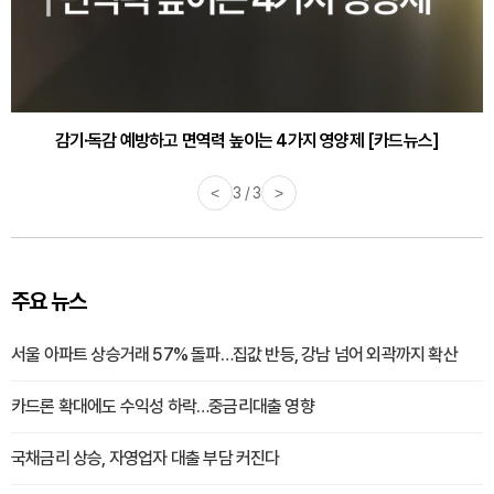
감기·독감 예방하고 면역력 높이는 4가지 영양제 [카드뉴스]
<
3 / 3
>
주요 뉴스
서울 아파트 상승거래 57% 돌파…집값 반등, 강남 넘어 외곽까지 확산
카드론 확대에도 수익성 하락…중금리대출 영향
국채금리 상승, 자영업자 대출 부담 커진다