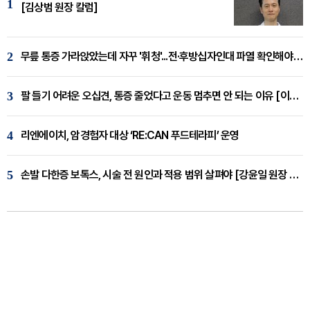
1
[김상범 원장 칼럼]
2
무릎 통증 가라앉았는데 자꾸 '휘청'...전·후방십자인대 파열 확인해야 [곽우경 원장 칼럼]
3
팔 들기 어려운 오십견, 통증 줄었다고 운동 멈추면 안 되는 이유 [이병욱 원장 칼럼]
4
리엔에이치, 암경험자 대상 ‘RE:CAN 푸드테라피’ 운영
5
손발 다한증 보톡스, 시술 전 원인과 적용 범위 살펴야 [강윤일 원장 칼럼]