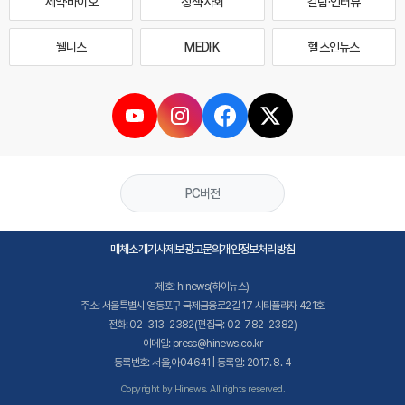
제약·바이오
정책·사회
칼럼·인터뷰
웰니스
MEDI·K
헬스인뉴스
PC버전
매체소개
기사제보
광고문의
개인정보처리방침
제호: hinews(하이뉴스)
주소: 서울특별시 영등포구 국제금융로2길 17 시티플라자 421호
전화: 02-313-2382(편집국: 02-782-2382)
이메일: press@hinews.co.kr
등록번호: 서울,아04641 | 등록일: 2017. 8. 4
Copyright by Hinews. All rights reserved.