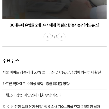
30대부터 유병률 2배...여자에게 꼭 필요한 검사는? [카드뉴스]
<
2 / 3
>
주요 뉴스
서울 아파트 상승거래 57% 돌파…집값 반등, 강남 넘어 외곽까지 확산
카드론 확대에도 수익성 하락…중금리대출 영향
국채금리 상승, 자영업자 대출 부담 커진다
'미·이란 전쟁 틈타 유가 담합' 정유 4사 기소…파급 효과 26조 원 달해