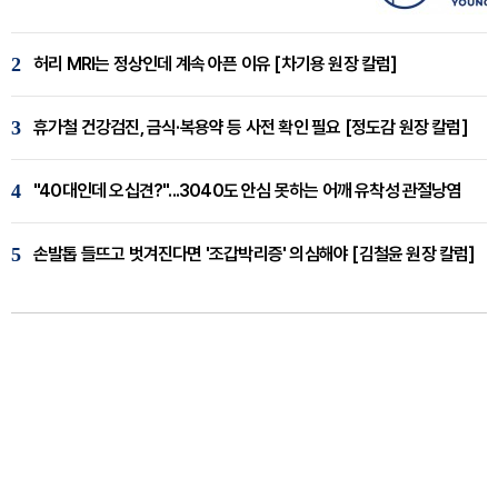
2
허리 MRI는 정상인데 계속 아픈 이유 [차기용 원장 칼럼]
3
휴가철 건강검진, 금식·복용약 등 사전 확인 필요 [정도감 원장 칼럼]
4
"40대인데 오십견?"...3040도 안심 못하는 어깨 유착성 관절낭염
5
손발톱 들뜨고 벗겨진다면 '조갑박리증' 의심해야 [김철윤 원장 칼럼]