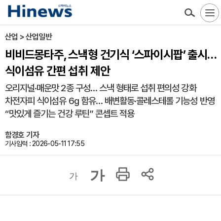
산업 > 산업일반
비비드몽타주, 스낵형 건기식 ‘스파이시팝’ 출시…
식이섬유 간편 섭취 제안
오리지널·매운맛 2종 구성… 스낵 형태로 섭취 편의성 강화
차전자피 식이섬유 6g 함유… 배변활동·콜레스테롤 기능성 반영
“맛있게 즐기는 건강 루틴” 콘셉트 적용
함경호 기자
기사입력 : 2026-05-11 17:55
가
가