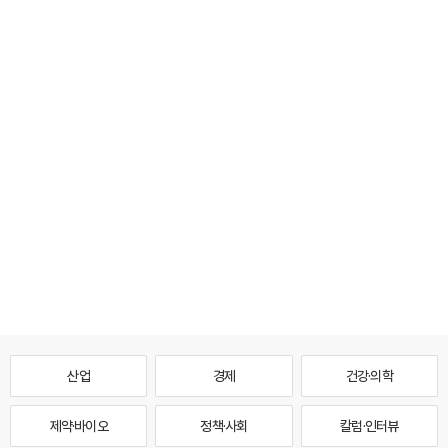
산업
경제
건강·의학
제약·바이오
정책·사회
칼럼·인터뷰