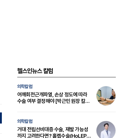
헬스인뉴스 칼럼
의학칼럼
어깨회전근개파열, 손상 정도에 따라
수술 여부 결정해야 [박근민 원장 칼
럼]
의학칼럼
거대 전립선비대증 수술, 재발 가능성
까지 고려한다면? 홀렙수술(HoLEP)