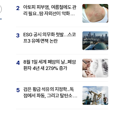
아토피 피부염, 여름철에도 관
2
리 필요...땀·자외선이 악화 요
인
ESG 공시 의무화 첫발…스코
3
프3 유예·면책 논란
8월 1일 세계 폐암의 날...폐암
4
환자 4년 새 27.9% 증가
검은 황금 석유의 지정학...독
5
점에서 파동, 그리고 탈탄소 패
권까지