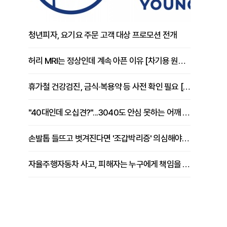
청년피자, 요기요 주문 고객 대상 프로모션 전개
허리 MRI는 정상인데 계속 아픈 이유 [차기용 원장 칼럼]
휴가철 건강검진, 금식·복용약 등 사전 확인 필요 [정도감 원장 칼럼]
"40대인데 오십견?"...3040도 안심 못하는 어깨 유착성 관절낭염
손발톱 들뜨고 벗겨진다면 '조갑박리증' 의심해야 [김철윤 원장 칼럼]
자율주행자동차 사고, 피해자는 누구에게 책임을 물을 수 있을까