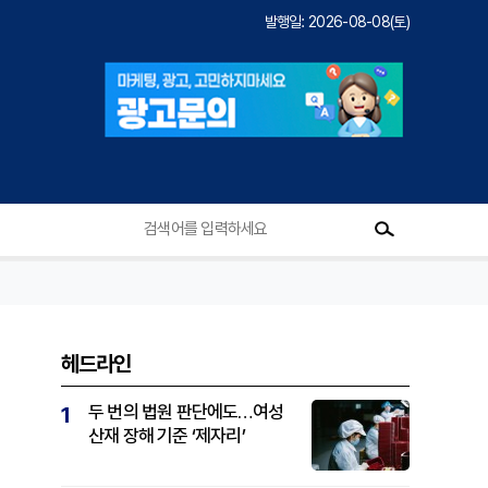
발행일: 2026-08-08(토)
헤드라인
두 번의 법원 판단에도…여성
1
산재 장해 기준 ‘제자리’