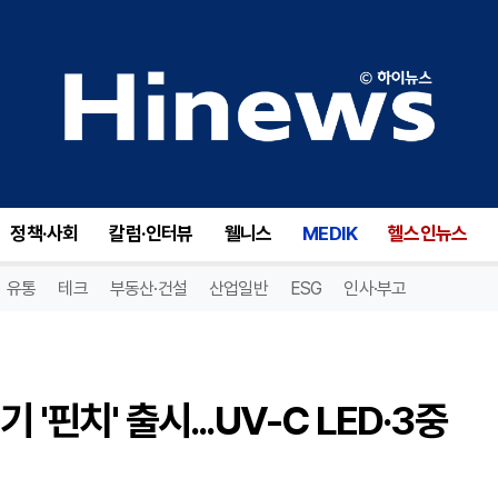
벤딕트, 원룸용 소형 공기청정기 '핀치' 출시...UV-C LED·3중 필터 탑재
정책·사회
칼럼·인터뷰
웰니스
MEDIK
헬스인뉴스
유통
테크
부동산·건설
산업일반
ESG
인사·부고
'핀치' 출시...UV-C LED·3중