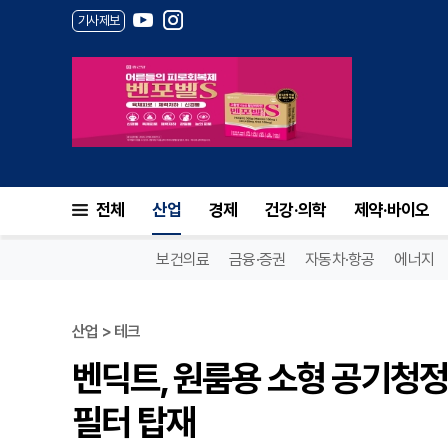
기사제보
전체
산업
경제
건강·의학
제약·바이오
보건의료
금융·증권
자동차·항공
에너지
산업 > 테크
벤딕트, 원룸용 소형 공기청정기 
필터 탑재