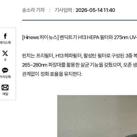
송소라 기자
기사입력 :
2026-05-14 11:40
[Hinews 하이뉴스] 벤딕트가 H13 HEPA 필터와 275nm 
페이스북
핀치는 프리필터, H13 헤파필터, 활성탄 필터로 구성된 3중 
X
265~280nm 파장대를 활용한 살균 기능을 갖췄으며, 오존 
관계없이 정화 효율을 유지한다.
카카오톡
메일