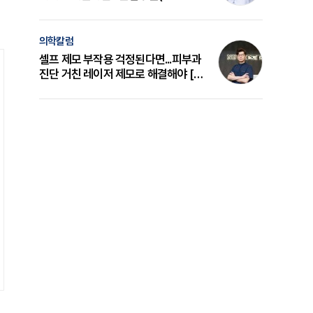
의 원리와 선택 기준 [길건 원장 칼럼]
의학칼럼
셀프 제모 부작용 걱정된다면...피부과
진단 거친 레이저 제모로 해결해야 [변
준석 원장 칼럼]