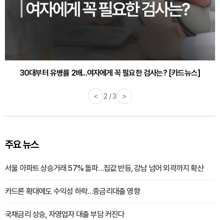
30대부터 유병률 2배...여자에게 꼭 필요한 검사는? [카드뉴스]
감기·독감 예방하고 면역력 높이는 4가지 영양제 [카드뉴스]
<
2 / 3
>
주요 뉴스
서울 아파트 상승거래 57% 돌파…집값 반등, 강남 넘어 외곽까지 확산
카드론 확대에도 수익성 하락…중금리대출 영향
국채금리 상승, 자영업자 대출 부담 커진다