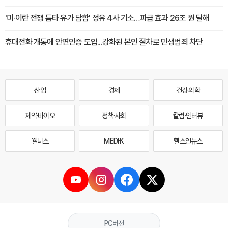
'미·이란 전쟁 틈타 유가 담합' 정유 4사 기소…파급 효과 26조 원 달해
휴대전화 개통에 안면인증 도입...강화된 본인 절차로 민생범죄 차단
산업
경제
건강·의학
제약·바이오
정책·사회
칼럼·인터뷰
웰니스
MEDI·K
헬스인뉴스
PC버전