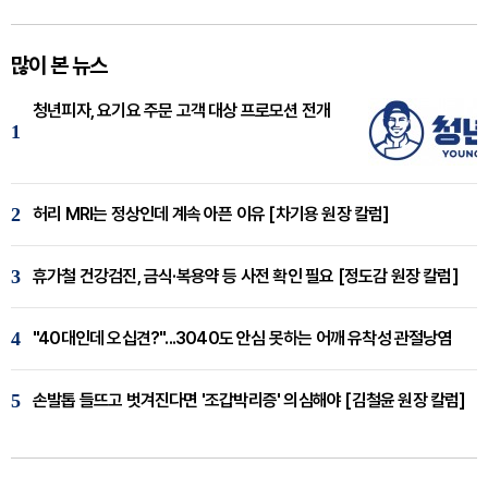
많이 본 뉴스
청년피자, 요기요 주문 고객 대상 프로모션 전개
1
2
허리 MRI는 정상인데 계속 아픈 이유 [차기용 원장 칼럼]
3
휴가철 건강검진, 금식·복용약 등 사전 확인 필요 [정도감 원장 칼럼]
4
"40대인데 오십견?"...3040도 안심 못하는 어깨 유착성 관절낭염
5
손발톱 들뜨고 벗겨진다면 '조갑박리증' 의심해야 [김철윤 원장 칼럼]