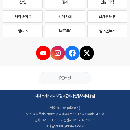
산업
경제
건강·의학
제약·바이오
정책·사회
칼럼·인터뷰
웰니스
MEDI·K
헬스인뉴스
PC버전
매체소개
기사제보
광고문의
개인정보처리방침
제호: hinews(하이뉴스)
주소: 서울특별시 영등포구 국제금융로2길 17 시티플라자 421호
전화: 02-313-2382(편집국: 02-782-2382)
이메일: press@hinews.co.kr