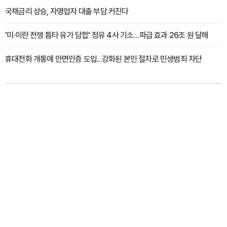
국채금리 상승, 자영업자 대출 부담 커진다
'미·이란 전쟁 틈타 유가 담합' 정유 4사 기소…파급 효과 26조 원 달해
휴대전화 개통에 안면인증 도입...강화된 본인 절차로 민생범죄 차단