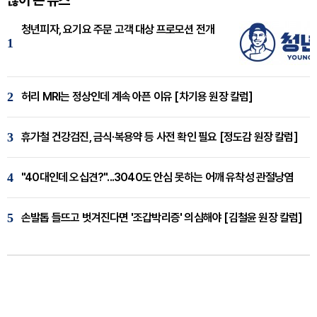
많이 본 뉴스
청년피자, 요기요 주문 고객 대상 프로모션 전개
1
2
허리 MRI는 정상인데 계속 아픈 이유 [차기용 원장 칼럼]
3
휴가철 건강검진, 금식·복용약 등 사전 확인 필요 [정도감 원장 칼럼]
4
"40대인데 오십견?"...3040도 안심 못하는 어깨 유착성 관절낭염
5
손발톱 들뜨고 벗겨진다면 '조갑박리증' 의심해야 [김철윤 원장 칼럼]