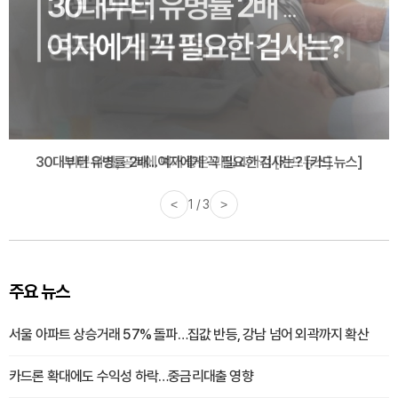
30대부터 유병률 2배...여자에게 꼭 필요한 검사는? [카드뉴스]
<
2 / 3
>
주요 뉴스
서울 아파트 상승거래 57% 돌파…집값 반등, 강남 넘어 외곽까지 확산
카드론 확대에도 수익성 하락…중금리대출 영향