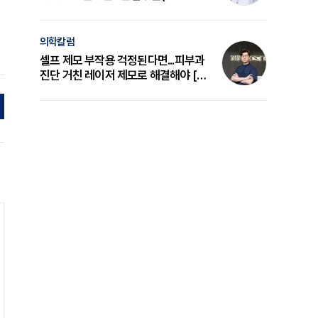
의 원리와 선택 기준 [길건 원장 칼럼]
의학칼럼
셀프 제모 부작용 걱정된다면...피부과
진단 거친 레이저 제모로 해결해야 [변
준석 원장 칼럼]