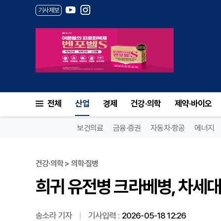
기사제보
희귀 유전병 크라베병, 차세대
전체
산업
경제
건강·의학
제약·바이오
보건의료
금융·증권
자동차·항공
에너지
건강·의학 > 의학·질병
희귀 유전병 크라베병, 차세대
송소라 기자
기사입력 :
2026-05-18 12:26