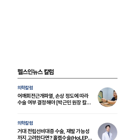
헬스인뉴스 칼럼
의학칼럼
어깨회전근개파열, 손상 정도에 따라
수술 여부 결정해야 [박근민 원장 칼
럼]
의학칼럼
거대 전립선비대증 수술, 재발 가능성
까지 고려한다면? 홀렙수술(HoLEP)