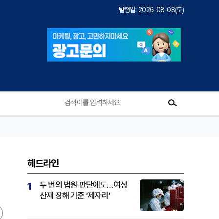
발행일: 2026-08-08(토)
헤드라인
두 번의 법원 판단에도…여성
1
산재 장해 기준 ‘제자리’