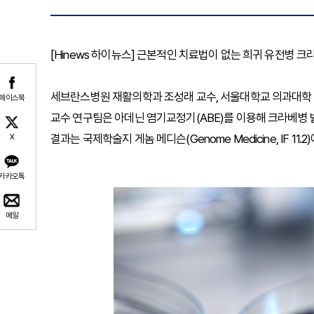
[Hinews 하이뉴스] 근본적인 치료법이 없는 희귀 유전병 
세브란스병원 재활의학과 조성래 교수, 서울대학교 의과대학
페이스북
교수 연구팀은 아데닌 염기교정기(ABE)를 이용해 크라베병 발
결과는 국제학술지 게놈 메디슨(Genome Medicine, IF 11.2
X
카카오톡
메일