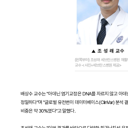
(왼쪽부터) 조성래 세브란스병원 재
교수 <사진=세브란스병원 제공>
배상수 교수는 "아데닌 염기교정은 DNA를 자르지 않고 아
정밀하다"며 "글로벌 유전변이 데이터베이스(ClinVar) 분석
비중은 약 30%였다"고 말했다.