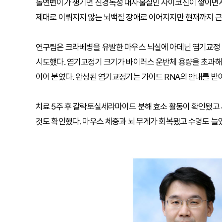
돌연변이가 생기면 신경독성 대사물질인 사이코신이 쌓이면서 
제대로 이뤄지지 않는 뇌백질 장애로 이어지지만 현재까지 근
연구팀은 크라베병을 유발한 마우스 뇌실에 아데닌 염기교정
시도했다. 염기교정기 크기가 바이러스 운반체 용량을 초과해 
이어 붙였다. 완성된 염기교정기는 가이드 RNA의 안내를 받
치료 5주 후 갈락토실세라마이드 분해 효소 활동이 확인됐고 
것도 확인했다. 마우스 체중과 뇌 무게가 회복됐고 수명도 늘었