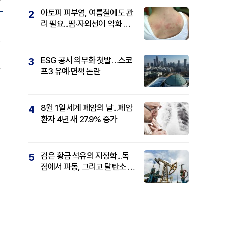
아토피 피부염, 여름철에도 관
2
리 필요...땀·자외선이 악화 요
인
.
ESG 공시 의무화 첫발…스코
3
화
프3 유예·면책 논란
8월 1일 세계 폐암의 날...폐암
4
환자 4년 새 27.9% 증가
검은 황금 석유의 지정학...독
5
점에서 파동, 그리고 탈탄소 패
권까지