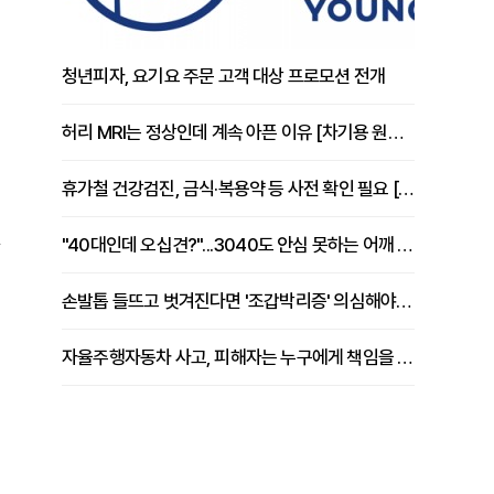
청년피자, 요기요 주문 고객 대상 프로모션 전개
허리 MRI는 정상인데 계속 아픈 이유 [차기용 원장 칼럼]
휴가철 건강검진, 금식·복용약 등 사전 확인 필요 [정도감 원장 칼럼]
된
"40대인데 오십견?"...3040도 안심 못하는 어깨 유착성 관절낭염
손발톱 들뜨고 벗겨진다면 '조갑박리증' 의심해야 [김철윤 원장 칼럼]
자율주행자동차 사고, 피해자는 누구에게 책임을 물을 수 있을까