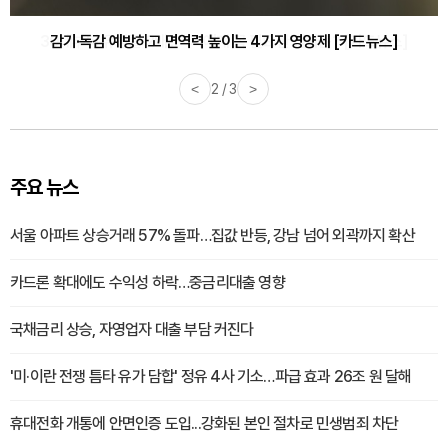
감기·독감 예방하고 면역력 높이는 4가지 영양제 [카드뉴스]
<
3 / 3
>
주요 뉴스
서울 아파트 상승거래 57% 돌파…집값 반등, 강남 넘어 외곽까지 확산
카드론 확대에도 수익성 하락…중금리대출 영향
국채금리 상승, 자영업자 대출 부담 커진다
'미·이란 전쟁 틈타 유가 담합' 정유 4사 기소…파급 효과 26조 원 달해
휴대전화 개통에 안면인증 도입...강화된 본인 절차로 민생범죄 차단