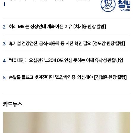
1
2
허리 MRI는 정상인데 계속 아픈 이유 [차기용 원장 칼럼]
3
휴가철 건강검진, 금식·복용약 등 사전 확인 필요 [정도감 원장 칼럼]
4
"40대인데 오십견?"...3040도 안심 못하는 어깨 유착성 관절낭염
5
손발톱 들뜨고 벗겨진다면 '조갑박리증' 의심해야 [김철윤 원장 칼럼]
카드뉴스