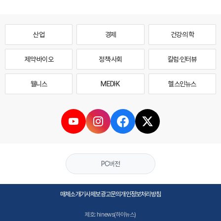
산업
경제
건강·의학
제약·바이오
정책·사회
칼럼·인터뷰
웰니스
MEDI·K
헬스인뉴스
PC버전
매체소개
기사제보
광고문의
개인정보처리방침
제호: hinews(하이뉴스)