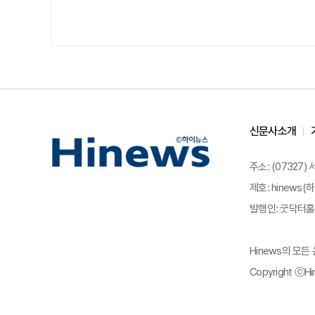
신문사소개
주소: (07327)
제호: hinews(하
발행인: 굿닥터홀딩
Hinews의 모
Copyright ⓒHin