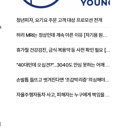
청년피자, 요기요 주문 고객 대상 프로모션 전개
부
허리 MRI는 정상인데 계속 아픈 이유 [차기용 원장 칼럼]
이
휴가철 건강검진, 금식·복용약 등 사전 확인 필요 [정도감 원장 칼럼]
"40대인데 오십견?"...3040도 안심 못하는 어깨 유착성 관절낭염
손발톱 들뜨고 벗겨진다면 '조갑박리증' 의심해야 [김철윤 원장 칼럼]
자율주행자동차 사고, 피해자는 누구에게 책임을 물을 수 있을까
려