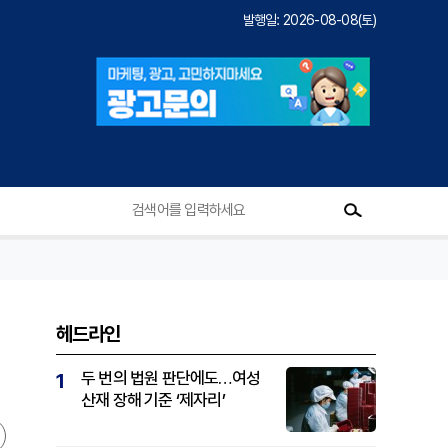
발행일: 2026-08-08(토)
헤드라인
두 번의 법원 판단에도…여성
1
산재 장해 기준 ‘제자리’