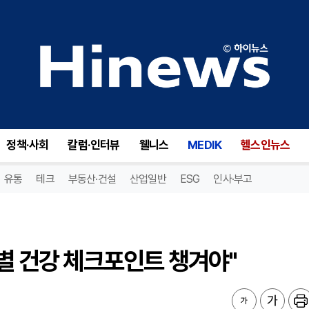
별 건강 체크포인트 챙겨야"
정책·사회
칼럼·인터뷰
웰니스
MEDIK
헬스인뉴스
유통
테크
부동산·건설
산업일반
ESG
인사·부고
대별 건강 체크포인트 챙겨야"