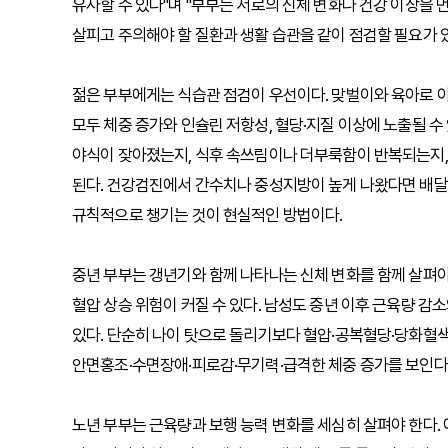
유사할 수 있다"며 "부부는 서로의 신체 변화나 건강 이상을 
살피고 주의해야 할 질환과 생활 습관을 같이 점검할 필요가 있
젊은 부부에게는 식습관 점검이 우선이다. 맞벌이와 육아로 
모두 체중 증가와 인슐린 저항성, 혈당·지질 이상에 노출될 
야식이 잦아졌는지, 식후 속쓰림이나 더부룩함이 반복되는지
된다. 건강검진에서 간수치나 중성지방이 높게 나왔다면 배
규칙적으로 챙기는 것이 현실적인 방법이다.
중년 부부는 갱년기와 함께 나타나는 신체 변화를 함께 살펴야
혈압 상승 위험이 커질 수 있다. 남성도 중년 이후 근육량 감
있다. 단순히 나이 탓으로 돌리기보다 혈압·공복혈당·당화혈
안면홍조·수면장애·피로감·무기력·급격한 체중 증가를 보인다
노년 부부는 근육량과 보행 능력 변화를 세심히 살펴야 한다.