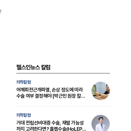
는
헬스인뉴스 칼럼
의학칼럼
어깨회전근개파열, 손상 정도에 따라
수술 여부 결정해야 [박근민 원장 칼
럼]
의학칼럼
거대 전립선비대증 수술, 재발 가능성
까지 고려한다면? 홀렙수술(HoLEP)