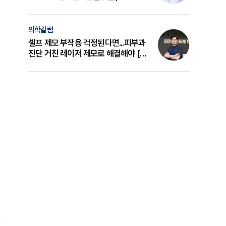
의 원리와 선택 기준 [길건 원장 칼럼]
의학칼럼
셀프 제모 부작용 걱정된다면...피부과
진단 거친 레이저 제모로 해결해야 [변
준석 원장 칼럼]