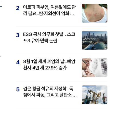
아토피 피부염, 여름철에도 관
2
리 필요...땀·자외선이 악화 요
인
ESG 공시 의무화 첫발…스코
3
프3 유예·면책 논란
·
8월 1일 세계 폐암의 날...폐암
4
환자 4년 새 27.9% 증가
검은 황금 석유의 지정학...독
5
점에서 파동, 그리고 탈탄소 패
권까지