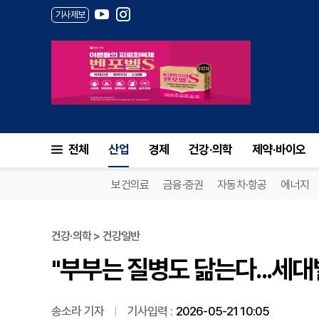
기사제보
"부부는 질병도 닮는다...세대
전체
산업
경제
건강·의학
제약·바이오
보건의료
금융·증권
자동차·항공
에너지
건강·의학 > 건강일반
"부부는 질병도 닮는다...세
송소라 기자
기사입력 :
2026-05-21 10:05