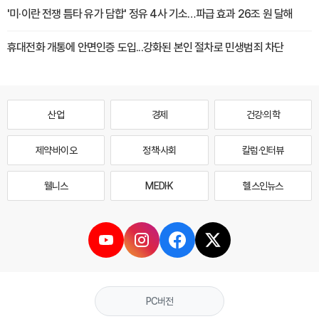
'미·이란 전쟁 틈타 유가 담합' 정유 4사 기소…파급 효과 26조 원 달해
휴대전화 개통에 안면인증 도입...강화된 본인 절차로 민생범죄 차단
산업
경제
건강·의학
제약·바이오
정책·사회
칼럼·인터뷰
웰니스
MEDI·K
헬스인뉴스
PC버전