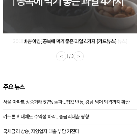
30대부터 유병률 2배...여자에게 꼭 필요한 검사는? [카드뉴스]
<
2 / 3
>
주요 뉴스
서울 아파트 상승거래 57% 돌파…집값 반등, 강남 넘어 외곽까지 확산
카드론 확대에도 수익성 하락…중금리대출 영향
국채금리 상승, 자영업자 대출 부담 커진다