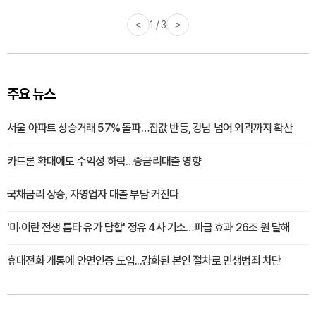
<
1 / 3
>
주요 뉴스
서울 아파트 상승거래 57% 돌파…집값 반등, 강남 넘어 외곽까지 확산
카드론 확대에도 수익성 하락…중금리대출 영향
국채금리 상승, 자영업자 대출 부담 커진다
'미·이란 전쟁 틈타 유가 담합' 정유 4사 기소…파급 효과 26조 원 달해
휴대전화 개통에 안면인증 도입...강화된 본인 절차로 민생범죄 차단