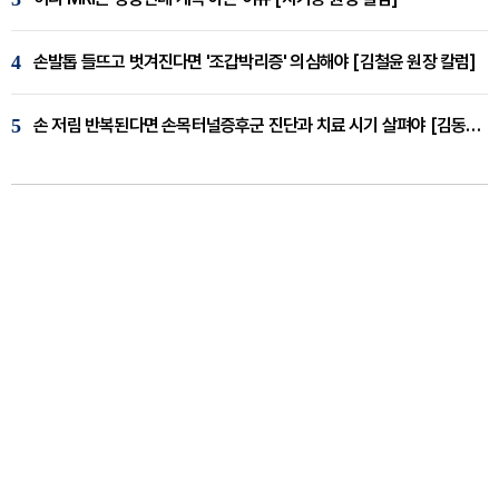
4
손발톱 들뜨고 벗겨진다면 '조갑박리증' 의심해야 [김철윤 원장 칼럼]
5
손 저림 반복된다면 손목터널증후군 진단과 치료 시기 살펴야 [김동현 원장 칼럼]