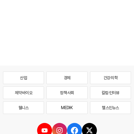
산업
경제
건강·의학
제약·바이오
정책·사회
칼럼·인터뷰
웰니스
MEDI·K
헬스인뉴스