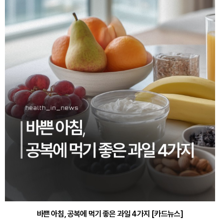
30대부터 유병률 2배...여자에게 꼭 필요한 검사는? [카드뉴스]
바쁜 아침, 공복에 먹기 좋은 과일 4가지 [카드뉴스]