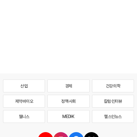
산업
경제
건강·의학
제약·바이오
정책·사회
칼럼·인터뷰
웰니스
MEDI·K
헬스인뉴스