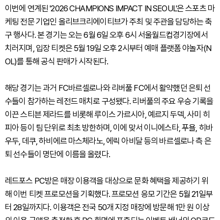
이번에 연계된 '2026 CHAMPIONS IMPACT IN SEOUL'은 스포츠 마
케팅 전문 기업인 올리브크리에이티브가 주최 및 주관을 담당하는 축
구 행사다. 본 경기는 오는 6월 6일 오후 6시 서울월드컵경기장에서
치러지며, 입장 티켓은 5월 19일 오후 2시부터 예매 플랫폼 야놀자(N
OL)를 통해 공식 판매가 시작된다.
해당 경기는 과거 FC바르셀로나와 리버풀 FC에서 활약했던 은퇴 선
수들이 참가하는 레전드 매치로 구성됐다. 리버풀의 주요 우승 기록을
이끈 스티븐 제라드를 비롯해 루이스 가르시아, 예르지 두덱, 사미 히
피아 등이 팀 단위로 최초 방한하며, 이에 맞서 이니에스타, 푸욜, 히바
우두, 데쿠, 하비에르 마스체라노, 에릭 아비달 등의 바르셀로나 측 은
퇴 선수들이 명단에 이름을 올렸다.
레드포스 PC방은 매장 이용객을 대상으로 문화 혜택을 제공하기 위
해 이번 티켓 프로모션을 기획했다. 프로모션 응모 기간은 5월 21일부
터 28일까지다. 이용객은 전국 50개 지정 매장에 방문해 1만 원 이상