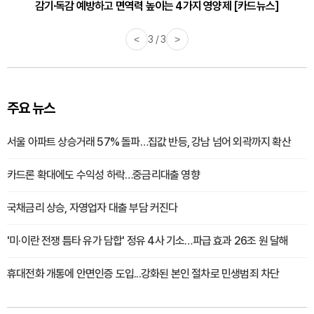
감기·독감 예방하고 면역력 높이는 4가지 영양제 [카드뉴스]
<
3 / 3
>
주요 뉴스
서울 아파트 상승거래 57% 돌파…집값 반등, 강남 넘어 외곽까지 확산
카드론 확대에도 수익성 하락…중금리대출 영향
국채금리 상승, 자영업자 대출 부담 커진다
'미·이란 전쟁 틈타 유가 담합' 정유 4사 기소…파급 효과 26조 원 달해
휴대전화 개통에 안면인증 도입...강화된 본인 절차로 민생범죄 차단