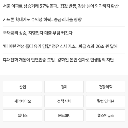
서울 아파트 상승거래 57% 돌파…집값 반등, 강남 넘어 외곽까지 확산
카드론 확대에도 수익성 하락…중금리대출 영향
국채금리 상승, 자영업자 대출 부담 커진다
'미·이란 전쟁 틈타 유가 담합' 정유 4사 기소…파급 효과 26조 원 달해
휴대전화 개통에 안면인증 도입...강화된 본인 절차로 민생범죄 차단
산업
경제
건강·의학
제약·바이오
정책·사회
칼럼·인터뷰
웰니스
MEDI·K
헬스인뉴스