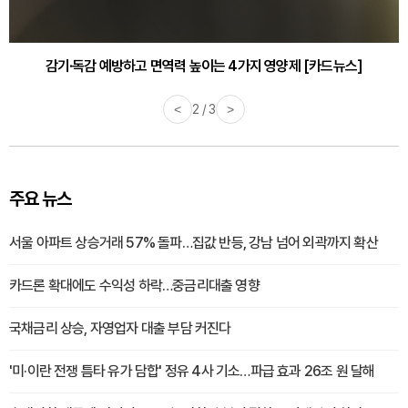
감기·독감 예방하고 면역력 높이는 4가지 영양제 [카드뉴스]
<
3 / 3
>
주요 뉴스
서울 아파트 상승거래 57% 돌파…집값 반등, 강남 넘어 외곽까지 확산
카드론 확대에도 수익성 하락…중금리대출 영향
국채금리 상승, 자영업자 대출 부담 커진다
'미·이란 전쟁 틈타 유가 담합' 정유 4사 기소…파급 효과 26조 원 달해