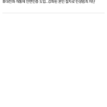
휴대전화 개통에 안면인증 도입...강화된 본인 절차로 민생범죄 차단