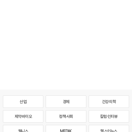
산업
경제
건강·의학
제약·바이오
정책·사회
칼럼·인터뷰
웰니스
MEDI·K
헬스인뉴스