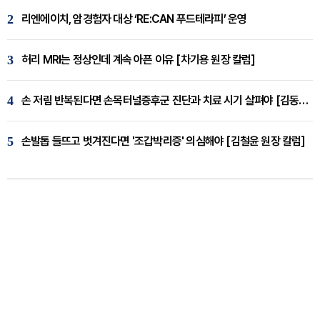
2
리엔에이치, 암경험자 대상 ‘RE:CAN 푸드테라피’ 운영
3
허리 MRI는 정상인데 계속 아픈 이유 [차기용 원장 칼럼]
4
손 저림 반복된다면 손목터널증후군 진단과 치료 시기 살펴야 [김동현 원장 칼럼]
5
손발톱 들뜨고 벗겨진다면 '조갑박리증' 의심해야 [김철윤 원장 칼럼]