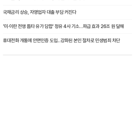
국채금리 상승, 자영업자 대출 부담 커진다
'미·이란 전쟁 틈타 유가 담합' 정유 4사 기소…파급 효과 26조 원 달해
휴대전화 개통에 안면인증 도입...강화된 본인 절차로 민생범죄 차단