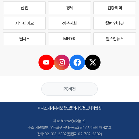
산업
경제
건강·의학
제약·바이오
정책·사회
칼럼·인터뷰
웰니스
MEDI·K
헬스인뉴스
PC버전
매체소개
기사제보
광고문의
개인정보처리방침
제호: hinews(하이뉴스)
주소: 서울특별시 영등포구 국제금융로2길 17 시티플라자 421호
전화: 02-313-2382(편집국: 02-782-2382)