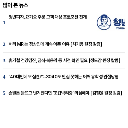
많이 본 뉴스
청년피자, 요기요 주문 고객 대상 프로모션 전개
1
2
허리 MRI는 정상인데 계속 아픈 이유 [차기용 원장 칼럼]
3
휴가철 건강검진, 금식·복용약 등 사전 확인 필요 [정도감 원장 칼럼]
4
"40대인데 오십견?"...3040도 안심 못하는 어깨 유착성 관절낭염
5
손발톱 들뜨고 벗겨진다면 '조갑박리증' 의심해야 [김철윤 원장 칼럼]