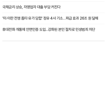
국채금리 상승, 자영업자 대출 부담 커진다
'미·이란 전쟁 틈타 유가 담합' 정유 4사 기소…파급 효과 26조 원 달해
휴대전화 개통에 안면인증 도입...강화된 본인 절차로 민생범죄 차단