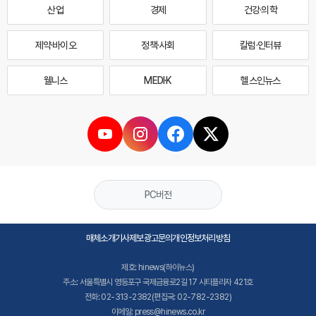
산업
경제
건강·의학
제약·바이오
정책·사회
칼럼·인터뷰
웰니스
MEDI·K
헬스인뉴스
PC버전
매체소개
기사제보
광고문의
개인정보처리방침
제호: hinews(하이뉴스)
주소: 서울특별시 영등포구 국제금융로2길 17 시티플라자 421호
전화: 02-313-2382(편집국: 02-782-2382)
이메일: press@hinews.co.kr