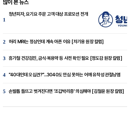
많이 본 뉴스
청년피자, 요기요 주문 고객 대상 프로모션 전개
1
2
허리 MRI는 정상인데 계속 아픈 이유 [차기용 원장 칼럼]
3
휴가철 건강검진, 금식·복용약 등 사전 확인 필요 [정도감 원장 칼럼]
4
"40대인데 오십견?"...3040도 안심 못하는 어깨 유착성 관절낭염
5
손발톱 들뜨고 벗겨진다면 '조갑박리증' 의심해야 [김철윤 원장 칼럼]