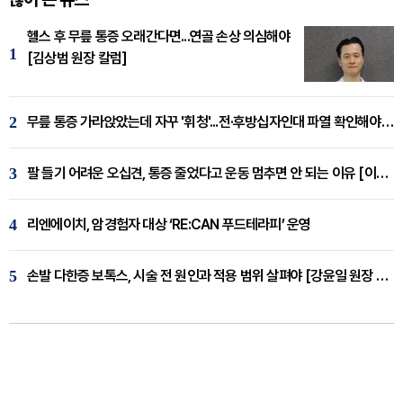
헬스 후 무릎 통증 오래간다면...연골 손상 의심해야
1
[김상범 원장 칼럼]
2
무릎 통증 가라앉았는데 자꾸 '휘청'...전·후방십자인대 파열 확인해야 [곽우경 원장 칼럼]
3
팔 들기 어려운 오십견, 통증 줄었다고 운동 멈추면 안 되는 이유 [이병욱 원장 칼럼]
4
리엔에이치, 암경험자 대상 ‘RE:CAN 푸드테라피’ 운영
5
손발 다한증 보톡스, 시술 전 원인과 적용 범위 살펴야 [강윤일 원장 칼럼]