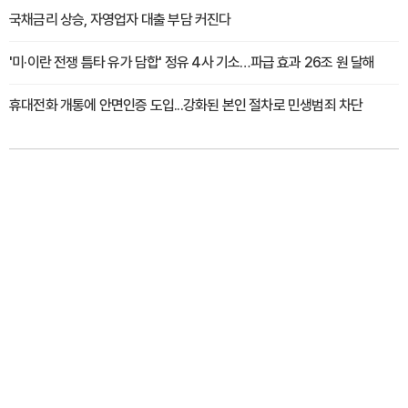
국채금리 상승, 자영업자 대출 부담 커진다
'미·이란 전쟁 틈타 유가 담합' 정유 4사 기소…파급 효과 26조 원 달해
휴대전화 개통에 안면인증 도입...강화된 본인 절차로 민생범죄 차단