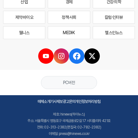
산업
경제
건강·의학
제약·바이오
정책·사회
칼럼·인터뷰
웰니스
MEDI·K
헬스인뉴스
PC버전
매체소개
기사제보
광고문의
개인정보처리방침
제호: hinews(하이뉴스)
주소: 서울특별시 영등포구 국제금융로2길 17 시티플라자 421호
전화: 02-313-2382(편집국: 02-782-2382)
이메일: press@hinews.co.kr